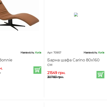
Наявність:
Київ
Арт: 70957
Наявність:
Київ
Bonnie
Барна шафа Carino 80x160
см
н.
.
21549 грн.
30783 грн.