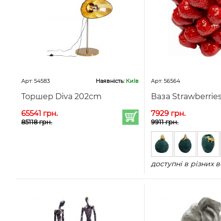
Арт: 54583
Наявність:
Київ
Арт: 56564
Торшер Diva 202cm
Ваза Strawberrie
65541 грн.
7929 грн.
85118 грн.
9911 грн.
доступні в різних в