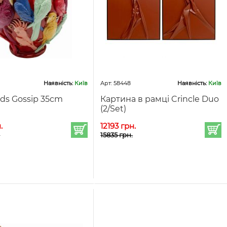
Наявність:
Київ
Арт: 58448
Наявність:
Київ
rds Gossip 35cm
Картина в рамці Crincle Duo
(2/Set)
.
12193 грн.
.
15835 грн.