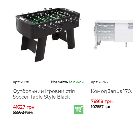
Арт: 75178
Наявність:
Мюнхен
Арт: 75263
Футбольний ігровий стіл
Комод Janus 170.
Soccer Table Style Black
76918 грн.
41627 грн.
102557 грн.
55502 грн.