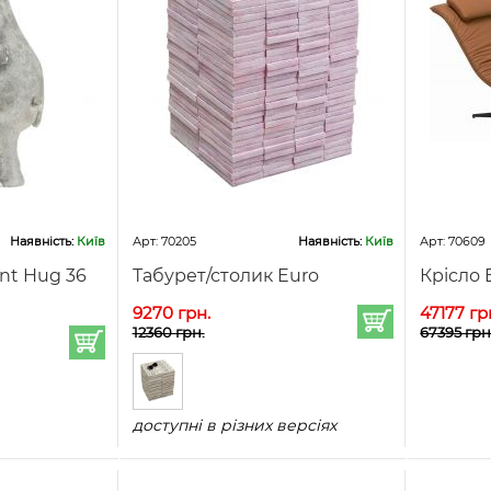
Наявність:
Київ
Арт: 70205
Наявність:
Київ
Арт: 70609
nt Hug 36
Табурет/столик Euro
Крісло 
9270 грн.
47177 гр
12360 грн.
67395 грн
доступні в різних версіях