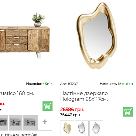
Наявність:
Київ
Арт: 83207
Наявність:
Мюнхен
ustico 160 см.
Настінне дзеркало
Hologram 68х117см.
рн.
.
26586 грн.
35447 грн.
+
 в різних версіях