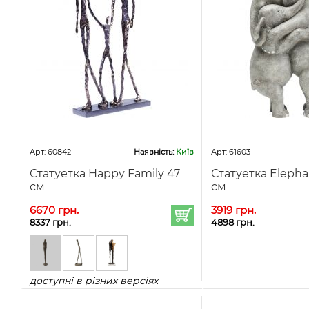
Арт: 60842
Наявність:
Київ
Арт: 61603
Статуетка Happy Family 47
Статуетка Elepha
см
см
6670 грн.
3919 грн.
8337 грн.
4898 грн.
доступні в різних версіях