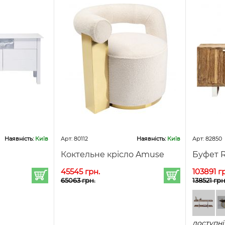
Наявність:
Київ
Арт: 80112
Наявність:
Київ
Арт: 82850
Коктельне крісло Amuse
Буфет R
45545 грн.
103891 г
65063 грн.
138521 грн
доступні