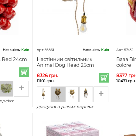
Наявність:
Київ
Арт: 56861
Наявність:
Київ
Арт: 57432
s Red 24cm
Настінний світильник
Ваза Bi
Animal Dog Head 25cm
colore
8326 грн.
8377 грн
11101 грн.
10471 грн
+
+
ерсіях
доступні в різних версіях