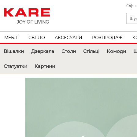
Офіц
JOY OF LIVING
МЕБЛІ
СВІТЛО
АКСЕСУАРИ
РОЗПРОДАЖ
К
Вішалки
Дзеркала
Столи
Стільці
Комоди
Ш
Статуэтки
Картини