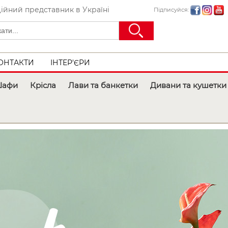
ійний представник в Україні
Підписуйся:
ОНТАКТИ
ІНТЕР'ЄРИ
афи
Крісла
Лави та банкетки
Дивани та кушетки