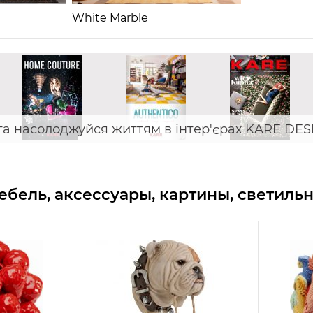
White Marble
та насолоджуйся життям в інтер'єрах KARE DES
бель, аксессуары, картины, светиль