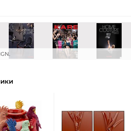
IGN.
ники