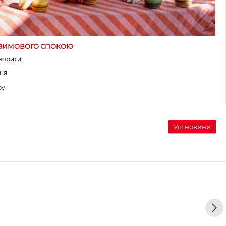
Ь ЗИМОВОГО СПОКОЮ
ворити:
ня
ру
Усі новини