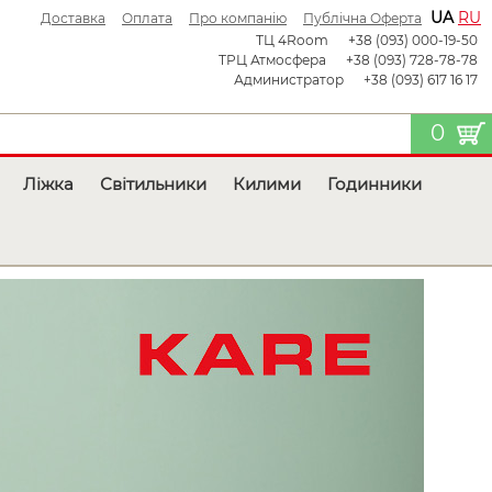
UA
RU
Доставка
Оплата
Про компанію
Публічна Оферта
ТЦ 4Room
+38 (093) 000-19-50
ТРЦ Атмосфера
+38 (093) 728-78-78
Администратор
+38 (093) 617 16 17
0
Ліжка
Світильники
Килими
Годинники