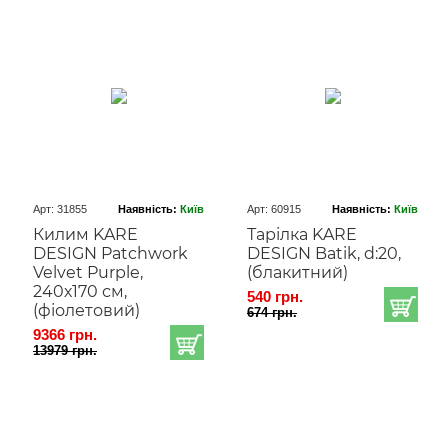
Арт: 31855
Наявність:
Київ
Арт: 60915
Наявність:
Київ
Килим KARE
Тарілка KARE
DESIGN Patchwork
DESIGN Batik, d:20,
Velvet Purple,
(блакитний)
240х170 см,
540 грн.
(фіолетовий)
674 грн.
9366 грн.
13979 грн.