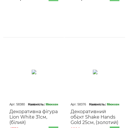
Арт: 58380
Наявність:
Мюнхен
Арт: 58376
Наявність:
Мюнхен
Декоративна фігура
Декоративний
Lion White 31cм,
об`єкт Shake Hands
(білий)
Gold 25cм, (золотий)