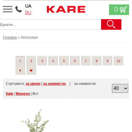
UA
0
RU
Головна
» Аксесуари
1
2
3
4
5
6
7
8
9
10
Сортувати:
за ціною
|
за наявністю
| за наявністю
Київ
|
Мюнхен
|
Всі