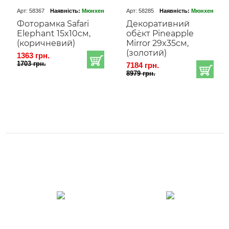
Арт: 58367
Наявність:
Мюнхен
Арт: 58285
Наявність:
Мюнхен
Фоторамка Safari
Декоративний
Elephant 15x10cм,
об`єкт Pineapple
(коричневий)
Mirror 29x35cм,
(золотий)
1363 грн.
1703 грн.
7184 грн.
8979 грн.