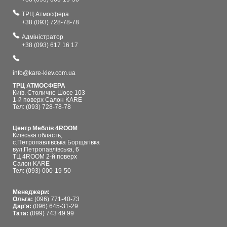
ТРЦ Атмосфера
+38 (093) 728-78-78
Адміністратор
+38 (093) 617 16 17
info@kare-kiev.com.ua
ТРЦ АТМОСФЕРА
Київ. Столичне Шосе 103
1-й поверх Салон KARE
Тел: (093) 728-78-78
Центр Меблів 4ROOM
Київська область,
с.Петропавлівська Борщагівка
вул.Петропавлівська, 6
ТЦ 4ROOM 2-й поверх
Салон KARE
Тел: (093) 000-19-50
Менеджери:
Ольга:
(096) 771-40-73
Дар'я:
(096) 645-31-29
Тата:
(099) 743 49 99