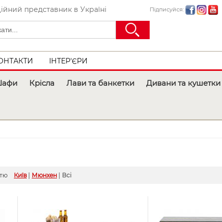
ійний представник в Україні
Підписуйся:
ОНТАКТИ
ІНТЕР'ЄРИ
афи
Крісла
Лави та банкетки
Дивани та кушетки
стю
Київ
|
Мюнхен
|
Всі