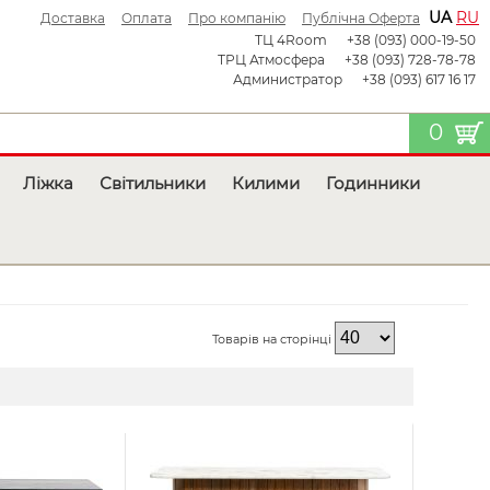
UA
RU
Доставка
Оплата
Про компанію
Публічна Оферта
ТЦ 4Room
+38 (093) 000-19-50
ТРЦ Атмосфера
+38 (093) 728-78-78
Администратор
+38 (093) 617 16 17
0
Ліжка
Світильники
Килими
Годинники
Товарів на сторінці