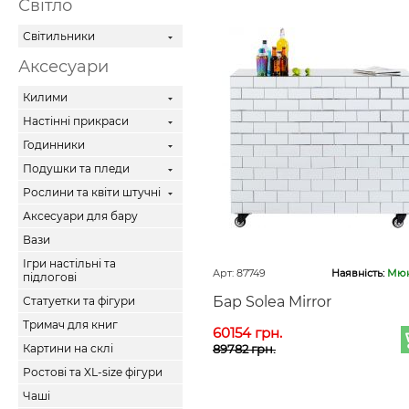
Світло
Світильники
Аксесуари
Килими
Настінні прикраси
Годинники
Подушки та пледи
Рослини та квіти штучні
Аксесуари для бару
Вази
Ігри настільні та
Арт: 87749
Наявність:
Мюн
підлогові
Бар Solea Mirror
Статуетки та фігури
Тримач для книг
60154 грн.
Картини на склі
89782 грн.
Ростові та XL-size фігури
Чаші