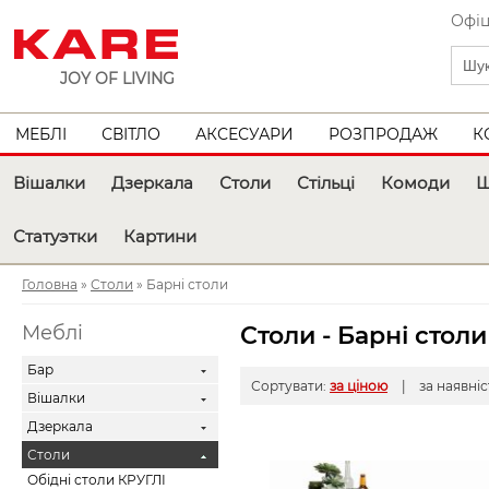
Офіц
JOY OF LIVING
МЕБЛІ
СВІТЛО
АКСЕСУАРИ
РОЗПРОДАЖ
К
Вішалки
Дзеркала
Столи
Стільці
Комоди
Ш
Статуэтки
Картини
Головна
»
Столи
» Барні столи
Меблі
Столи - Барні столи
Бар
Сортувати:
за ціною
| за наявні
Вішалки
Дзеркала
Столи
Обідні столи КРУГЛІ