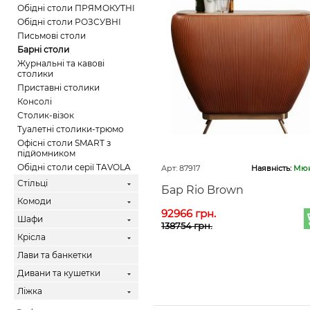
Обідні столи ПРЯМОКУТНІ
Обідні столи РОЗСУВНІ
Письмові столи
Барні столи
Журнальні та кавові
столики
Приставні столики
Консолі
Столик-візок
Туалетні столики-трюмо
Офісні столи SMART з
підйомником
Обідні столи серії TAVOLA
Арт: 87917
Наявність:
Мюн
Стільці
Бар Rio Brown
Комоди
92966 грн.
Шафи
138754 грн.
Крісла
Лави та банкетки
Дивани та кушетки
Ліжка