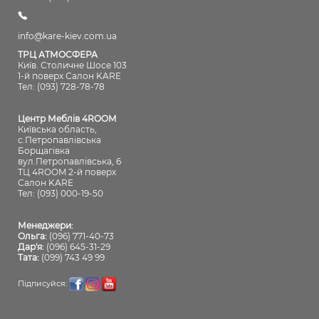
info@kare-kiev.com.ua
ТРЦ АТМОСФЕРА
Київ. Столичне Шосе 103
1-й поверх Салон KARE
Тел: (093) 728-78-78
Центр Меблів 4ROOM
Київська область,
с.Петропавлівська
Борщагівка
вул.Петропавлівська, 6
ТЦ 4ROOM 2-й поверх
Салон KARE
Тел: (093) 000-19-50
Менеджери:
Ольга:
(096) 771-40-73
Дар'я:
(096) 645-31-29
Тата:
(099) 743 49 99
Підписуйся: