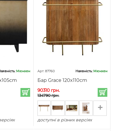
аявність:
Мюнхен
Арт: 87760
Наявність:
Мюнхен
0x105cm
Бар Grace 120x110cm
90310 грн.
134790 грн.
+
версіях
доступні в різних версіях