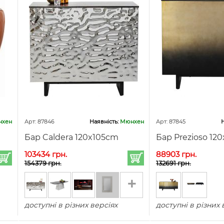
хен
Арт: 87846
Наявність:
Мюнхен
Арт: 87845
Н
Бар Caldera 120x105cm
Бар Prezioso 12
103434 грн.
88903 грн.
154379 грн.
132691 грн.
+
доступні в різних версіях
доступні в різних 