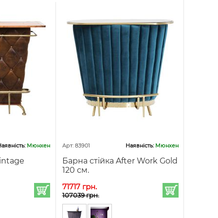
аявність:
Мюнхен
Арт: 83901
Наявність:
Мюнхен
intage
Барна стійка After Work Gold
120 см.
71717 грн.
107039 грн.