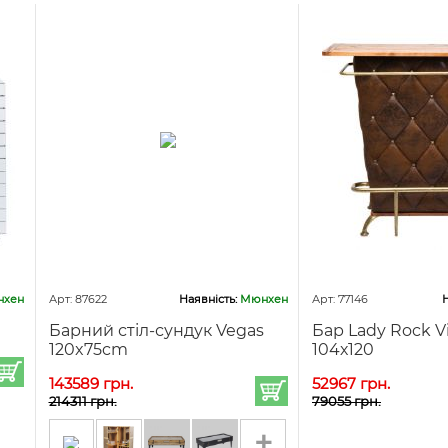
хен
Арт: 87622
Наявність:
Мюнхен
Арт: 77146
Н
Барний стіл-сундук Vegas
Бар Lady Rock V
120x75cm
104х120
143589 грн.
52967 грн.
214311 грн.
79055 грн.
+