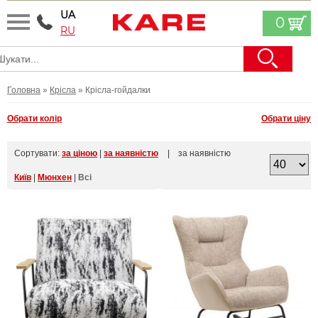
UA
0
RU
Головна
»
Крісла
» Крісла-гойдалки
Обрати колір
Обрати ціну
Сортувати:
за ціною
|
за наявністю
| за наявністю
Київ
|
Мюнхен
|
Всі