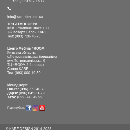
+38 (093) 617 16 17
info@kare-kiev.com.ua
ТРЦ АТМОСФЕРА
Київ. Столичне Шосе 103
1-й поверх Салон KARE
Тел: (093) 728-78-78
Центр Меблів 4ROOM
Київська область,
с.Петропавлівська Борщагівка
вул.Петропавлівська, 6
ТЦ 4ROOM 2-й поверх
Салон KARE
Тел: (093) 000-19-50
Менеджери:
Ольга:
(096) 771-40-73
Дар'я:
(096) 645-31-29
Тата:
(099) 743 49 99
Підписуйся:
© KARE DESIGN 2014-2023