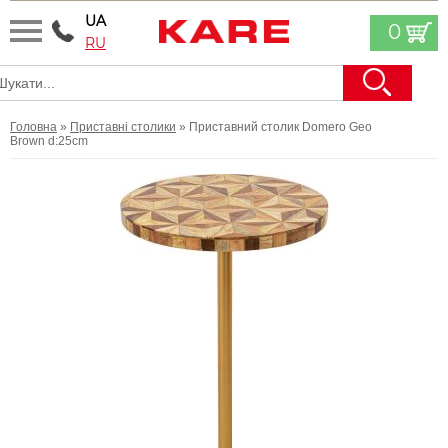
UA
0
RU
Головна
»
Приставні столики
» Приставний столик Domero Geo
Brown d:25cm