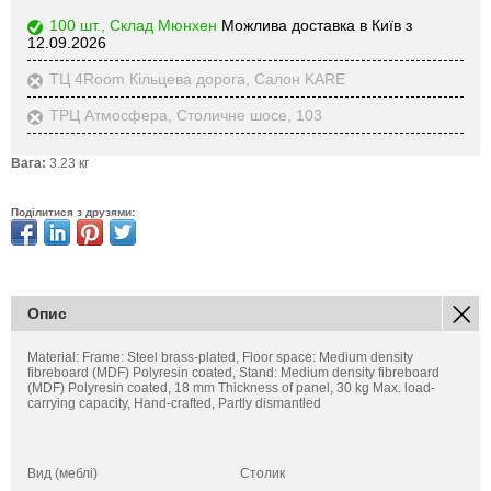
100 шт., Склад Мюнхен
Можлива доставка в Київ з
12.09.2026
ТЦ 4Room Кільцева дорога, Салон KARE
ТРЦ Атмосфера, Столичне шосе, 103
Вага:
3.23 кг
Поділитися з друзями:
Опис
Material: Frame: Steel brass-plated, Floor space: Medium density
fibreboard (MDF) Polyresin coated, Stand: Medium density fibreboard
(MDF) Polyresin coated, 18 mm Thickness of panel, 30 kg Max. load-
carrying capacity, Hand-crafted, Partly dismantled
Вид (меблі)
Столик