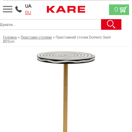
UA
0
RU
Головна
»
Приставні столики
» Приставний столик Domero Swirl
Ø25cm