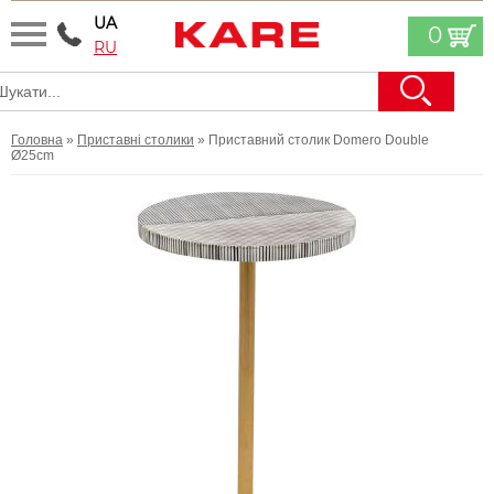
UA
0
RU
Головна
»
Приставні столики
» Приставний столик Domero Double
Ø25cm