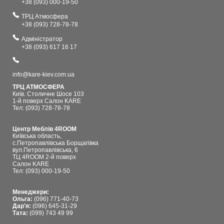
+38 (093) 000-19-50
ТРЦ Атмосфера
+38 (093) 728-78-78
Адміністратор
+38 (093) 617 16 17
info@kare-kiev.com.ua
ТРЦ АТМОСФЕРА
Київ. Столичне Шосе 103
1-й поверх Салон KARE
Тел: (093) 728-78-78
Центр Меблів 4ROOM
Київська область,
с.Петропавлівська Борщагівка
вул.Петропавлівська, 6
ТЦ 4ROOM 2-й поверх
Салон KARE
Тел: (093) 000-19-50
Менеджери:
Ольга:
(096) 771-40-73
Дар'я:
(096) 645-31-29
Тата:
(099) 743 49 99