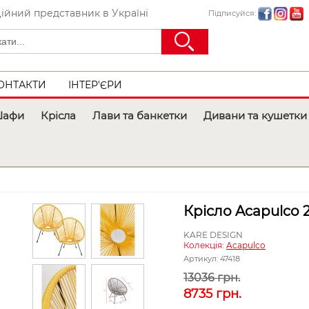
ійний представник в Україні
Підписуйся:
ОНТАКТИ
ІНТЕР'ЄРИ
афи
Крісла
Лави та банкетки
Дивани та кушетки
Крісло Acapulco 2
KARE DESIGN
Колекція:
Acapulco
Артикул:
47418
13036 грн.
8735
грн.