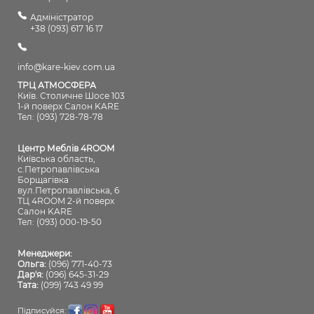
Адміністратор
+38 (093) 617 16 17
info@kare-kiev.com.ua
ТРЦ АТМОСФЕРА
Київ. Столичне Шосе 103
1-й поверх Салон KARE
Тел: (093) 728-78-78
Центр Меблів 4ROOM
Київська область,
с.Петропавлівська
Борщагівка
вул.Петропавлівська, 6
ТЦ 4ROOM 2-й поверх
Салон KARE
Тел: (093) 000-19-50
Менеджери:
Ольга:
(096) 771-40-73
Дар'я:
(096) 645-31-29
Тата:
(099) 743 49 99
Підписуйся: