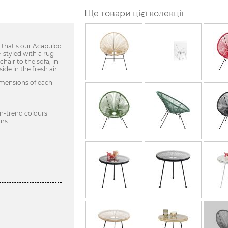
Ще товари цієї колекції
 that s our Acapulco
-styled with a rug
hair to the sofa, in
de in the fresh air.
dimensions of each
n-trend colours
urs