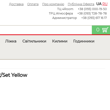
UA
RU
Доставка
Оплата
Про компанію
Публічна Оферта
ТЦ 4Room
+38 (093) 000-19-50
ТРЦ Атмосфера
+38 (093) 728-78-78
Администратор
+38 (093) 617 16 17
0
Ліжка
Світильники
Килими
Годинники
/Set Yellow