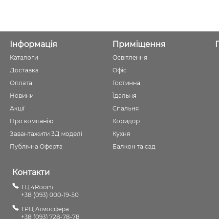
Інформація
Приміщення
Каталоги
Освітлення
Доставка
Офіс
Оплата
Гостинна
Новини
Їдальня
Акції
Спальня
Про компанію
Коридор
Завантажити 3Д моделі
Кухня
Публічна Оферта
Балкон та сад
Контакти
ТЦ 4Room
+38 (093) 000-19-50
ТРЦ Атмосфера
+38 (093) 728-78-78