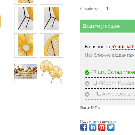
Кількість:
Додати у кошик
В наявності
47 шт. на 1
Найближче відвантаже
47 шт., Склад Мю
ТЦ 4Room Кільце
ТРЦ Атмосфера, С
Вага:
12.11 кг
Поділитися з друзями: