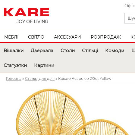
Офіц
JOY OF LIVING
МЕБЛІ
СВІТЛО
АКСЕСУАРИ
РОЗПРОДАЖ
К
Вішалки
Дзеркала
Столи
Стільці
Комоди
Ш
Статуэтки
Картини
Головна
»
Стільці для дачі
» Крісло Acapulco 2/Set Yellow