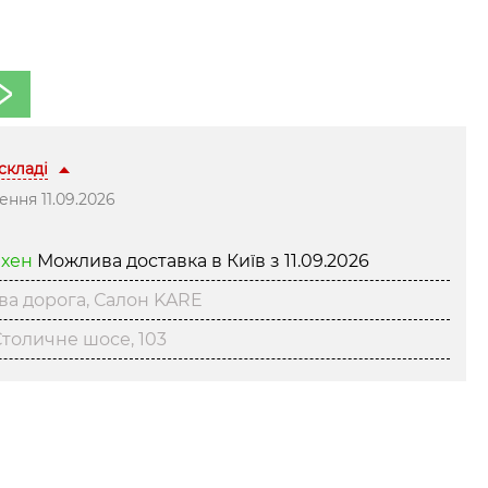
 складі
ння 11.09.2026
нхен
Можлива доставка в Київ з
11.09.2026
ва дорога, Салон KARE
толичне шосе, 103