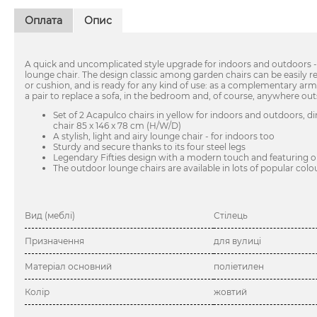
Оплата
Опис
A quick and uncomplicated style upgrade for indoors and outdoors -
lounge chair. The design classic among garden chairs can be easily re
or cushion, and is ready for any kind of use: as a complementary armc
a pair to replace a sofa, in the bedroom and, of course, anywhere outsi
Set of 2 Acapulco chairs in yellow for indoors and outdoors, 
chair 85 x 146 x 78 cm (H/W/D)
A stylish, light and airy lounge chair - for indoors too
Sturdy and secure thanks to its four steel legs
Legendary Fifties design with a modern touch and featuring o
The outdoor lounge chairs are available in lots of popular colo
Вид (меблі)
Стілець
Призначення
для вулиці
Матеріал основний
поліетилен
Колір
жовтий