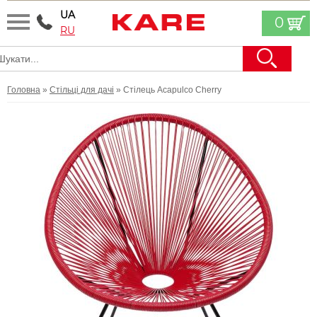
UA
0
RU
Головна
»
Стільці для дачі
» Стілець Acapulco Cherry