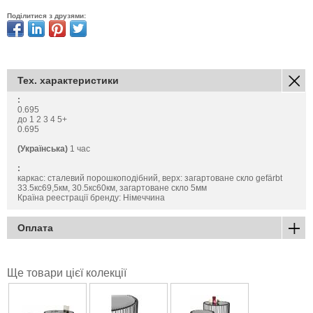
Поділитися з друзями:
Тех. характеристики
:
0.695
до 1 2 3 4 5+
0.695
(Українська)
1 час
:
каркас: сталевий порошкоподібний, верх: загартоване скло gefärbt
33.5кс69,5км, 30.5кс60км, загартоване скло 5мм
Країна реестрації бренду: Німеччина
Оплата
Ще товари цієї колекції