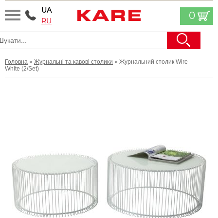
UA
0
RU
Головна
»
Журнальні та кавові столики
» Журнальний столик Wire
White (2/Set)