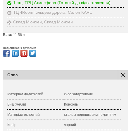
1 шт., ТРЦ Атмосфера
(Готовий до відвантаження)
ТЦ 4Room Кільцева дорога, Салон KARE
Склад Мюнхен, Склад Мюнхен
Вага:
11.56 кг
Поділитися з друзями:
Опис
Матеріал додатковий
скло загартоване
Вид (меблі)
Консоль
Матеріал основний
сталь з порошковим покриттям
Колір
чорний