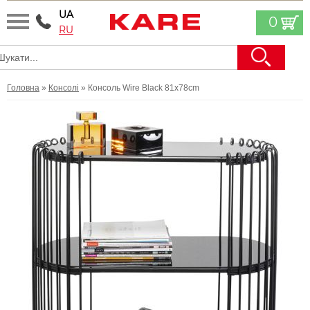
UA
0
RU
Головна
»
Консолі
» Консоль Wire Black 81x78cm