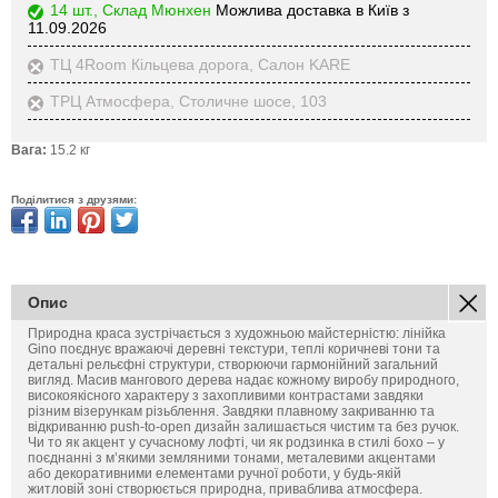
14 шт., Склад Мюнхен
Можлива доставка в Київ з
11.09.2026
ТЦ 4Room Кільцева дорога, Салон KARE
ТРЦ Атмосфера, Столичне шосе, 103
Вага:
15.2 кг
Поділитися з друзями:
Опис
Природна краса зустрічається з художньою майстерністю: лінійка
Gino поєднує вражаючі деревні текстури, теплі коричневі тони та
детальні рельєфні структури, створюючи гармонійний загальний
вигляд. Масив мангового дерева надає кожному виробу природного,
високоякісного характеру з захопливими контрастами завдяки
різним візерункам різьблення. Завдяки плавному закриванню та
відкриванню push-to-open дизайн залишається чистим та без ручок.
Чи то як акцент у сучасному лофті, чи як родзинка в стилі бохо – у
поєднанні з м’якими земляними тонами, металевими акцентами
або декоративними елементами ручної роботи, у будь-якій
житловій зоні створюється природна, приваблива атмосфера.