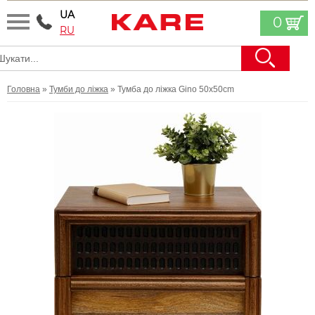
UA
0
RU
Головна
»
Тумби до ліжка
» Тумба до ліжка Gino 50x50cm