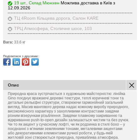
19 шт., Склад Мюнхен
Можлива доставка в Київ з
12.09.2026
ТЦ 4Room Кільцева дорога, Салон KARE
ТРЦ Атмосфера, Столичне шосе, 103
Вага:
33.6 кг
Поділитися з друзями:
Опис
Природна краса зустрічається з художньою майстерністю: лінійка
Gino поєднує вражаючі деревні текстури, теплі коричневі тони та
детальні рельєфні структури, створюючи гармонійний загальний
вигляд. Масив мангового дерева надає кожному виробу природного,
високоякісного характеру з захопливими контрастами завдяки
різним візерункам різьблення. Завдяки плавному закриванню та
відкриванню push-to-open дизайн залишається чистим та без ручок.
Чи то як акцент у сучасному лофті, чи як родзинка в стилі бохо – у
поєднанні з м’якими земляними тонами, металевими акцентами
або декоративними елементами ручної роботи, у будь-якій
житловій зоні створюється природна, приваблива атмосфера.