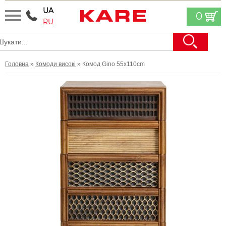
UA
0
RU
Головна
»
Комоди високі
» Комод Gino 55x110cm