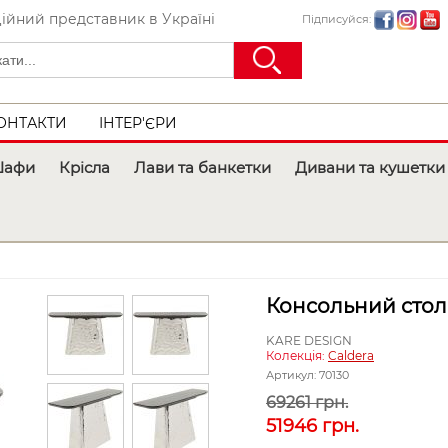
ійний представник в Україні
Підписуйся:
ОНТАКТИ
ІНТЕР'ЄРИ
афи
Крісла
Лави та банкетки
Дивани та кушетки
Консольний стол
KARE DESIGN
Колекція:
Caldera
Артикул:
70130
69261 грн.
51946
грн.