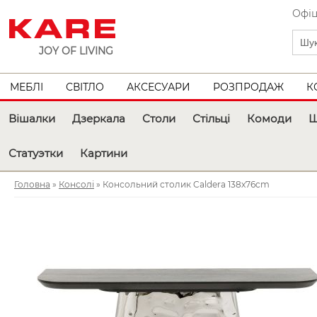
Офіц
JOY OF LIVING
МЕБЛІ
СВІТЛО
АКСЕСУАРИ
РОЗПРОДАЖ
К
Вішалки
Дзеркала
Столи
Стільці
Комоди
Ш
Статуэтки
Картини
Головна
»
Консолі
» Консольний столик Caldera 138x76cm