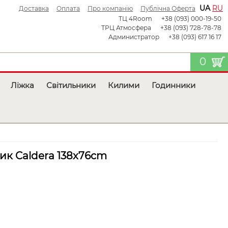
UA
RU
Доставка
Оплата
Про компанію
Публічна Оферта
ТЦ 4Room
+38 (093) 000-19-50
ТРЦ Атмосфера
+38 (093) 728-78-78
Администратор
+38 (093) 617 16 17
0
Ліжка
Світильники
Килими
Годинники
ик Caldera 138x76cm