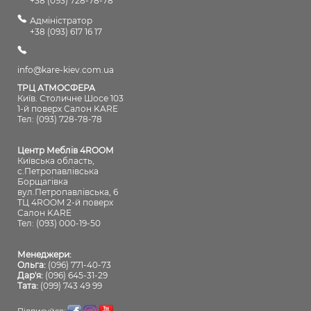
+38 (093) 728-78-78
Адміністратор
+38 (093) 617 16 17
info@kare-kiev.com.ua
ТРЦ АТМОСФЕРА
Київ. Столичне Шосе 103
1-й поверх Салон KARE
Тел: (093) 728-78-78
Центр Меблів 4ROOM
Київська область,
с.Петропавлівська
Борщагівка
вул.Петропавлівська, 6
ТЦ 4ROOM 2-й поверх
Салон KARE
Тел: (093) 000-19-50
Менеджери:
Ольга:
(096) 771-40-73
Дар'я:
(096) 645-31-29
Тата:
(099) 743 49 99