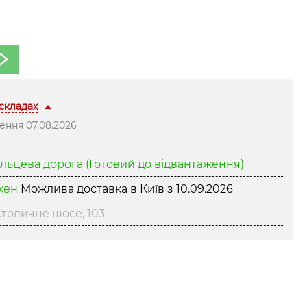
 складах
ння 07.08.2026
ільцева дорога
(Готовий до відвантаження)
нхен
Можлива доставка в Київ з
10.09.2026
толичне шосе, 103