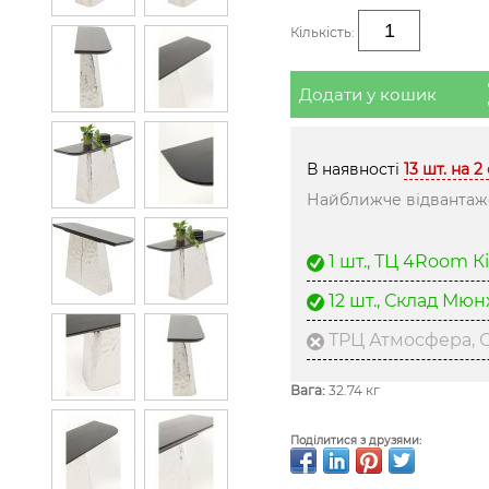
Кількість:
Додати у кошик
В наявності
13 шт. на 2
Найближче відвантаже
1 шт., ТЦ 4Room К
12 шт., Склад Мю
ТРЦ Атмосфера, С
Вага:
32.74 кг
Поділитися з друзями: