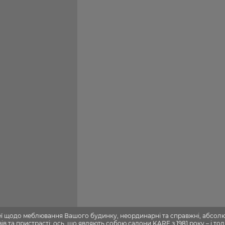
деї щодо меблювання Вашого будинку, неординарні та справжні, абсол
в та пристрасті: ось, що являють собою салони KARE з 1981 року – і тоді 