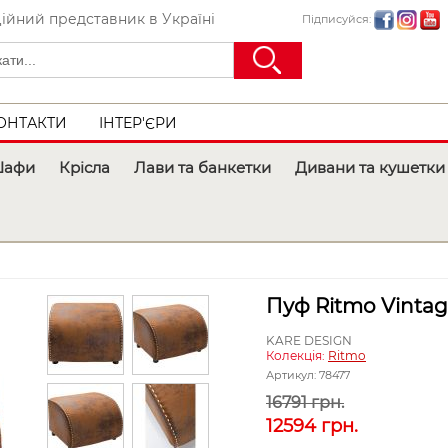
ійний представник в Україні
Підписуйся:
ОНТАКТИ
ІНТЕР'ЄРИ
афи
Крісла
Лави та банкетки
Дивани та кушетки
Пуф Ritmo Vinta
KARE DESIGN
Колекція:
Ritmo
Артикул:
78477
16791 грн.
12594
грн.