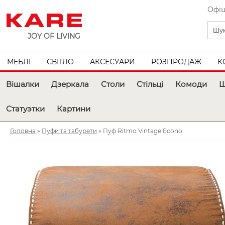
Офіц
JOY OF LIVING
МЕБЛІ
СВІТЛО
АКСЕСУАРИ
РОЗПРОДАЖ
К
Вішалки
Дзеркала
Столи
Стільці
Комоди
Ш
Статуэтки
Картини
Головна
»
Пуфи та табурети
» Пуф Ritmo Vintage Econo