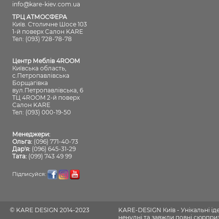
info@kare-kiev.com.ua
ТРЦ АТМОСФЕРА
Київ. Столичне Шосе 103
1-й поверх Салон KARE
Тел: (093) 728-78-78
Центр Меблів 4ROOM
Київська область,
с.Петропавлівська
Борщагівка
вул.Петропавлівська, 6
ТЦ 4ROOM 2-й поверх
Салон KARE
Тел: (093) 000-19-50
Менеджери:
Ольга:
(096) 771-40-73
Дар'я:
(096) 645-31-29
Тата:
(099) 743 49 99
Підписуйся:
© KARE DESIGN 2014-2023
KARE-DESIGN Київ - Унікальні і
ненудні та завжди повні сюрпризі