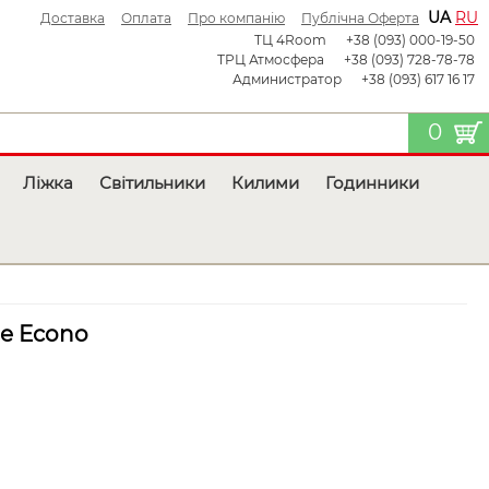
UA
RU
Доставка
Оплата
Про компанію
Публічна Оферта
ТЦ 4Room
+38 (093) 000-19-50
ТРЦ Атмосфера
+38 (093) 728-78-78
Администратор
+38 (093) 617 16 17
0
Ліжка
Світильники
Килими
Годинники
ge Econo