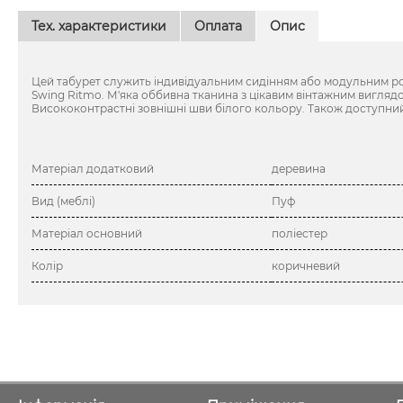
Тех. характеристики
Оплата
Опис
Цей табурет служить індивідуальним сидінням або модульним р
Swing Ritmo. М'яка оббивна тканина з цікавим вінтажним вигляд
Висококонтрастні зовнішні шви білого кольору. Також доступний
Матеріал додатковий
деревина
Вид (меблі)
Пуф
Матеріал основний
поліестер
Колір
коричневий