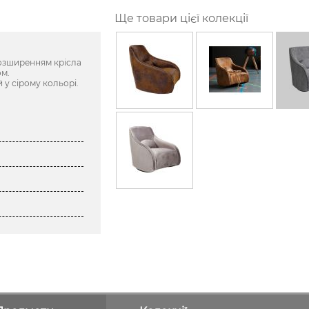
Ще товари цієї колекції
озширенням крісла
ом.
 у сірому кольорі.