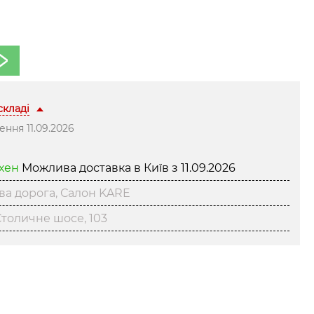
 складі
ння 11.09.2026
нхен
Можлива доставка в Київ з
11.09.2026
ва дорога, Салон KARE
толичне шосе, 103