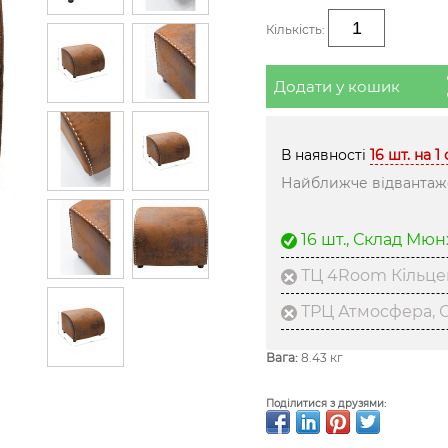
Кількість:
Додати у кошик
В наявності
16 шт. на 1
Найближче відвантаже
16 шт., Склад Мю
ТЦ 4Room Кільце
ТРЦ Атмосфера, С
Вага:
8.43 кг
Поділитися з друзями: