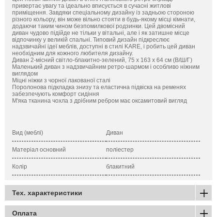
привертає увагу та ідеально вписується в сучасні житлові
приміщення. Завдяки спеціальному дизайну із задньою стороною
різного кольору, він може вільно стояти в будь-якому місці кімнати,
додаючи таким чином безпомилкової родзинки. Цей двомісний
диван чудово підійде не тільки у вітальні, але і як затишне місце
відпочинку у великій спальні. Типовий дизайн підкреслює
надзвичайні ідеї меблів, доступні в стилі KARE, і робить цей диван
необхідним для кожного любителя дизайну.
Диван 2-місний світло-блакитно-зелений, 75 х 163 х 64 см (В/Ш/Г)
Маленький диван з надзвичайним ретро-шармом і особливо ніжним
виглядом
Міцні ніжки з чорної лакованої сталі
Поролонова підкладка знизу та еластична підвіска на ременях
забезпечують комфорт сидіння
М'яка тканина чохла з дрібним ребром має оксамитовий вигляд
Вид (меблі)
Диван
Матеріал основний
поліестер
Колір
блакитний
Тех. характеристики
Оплата