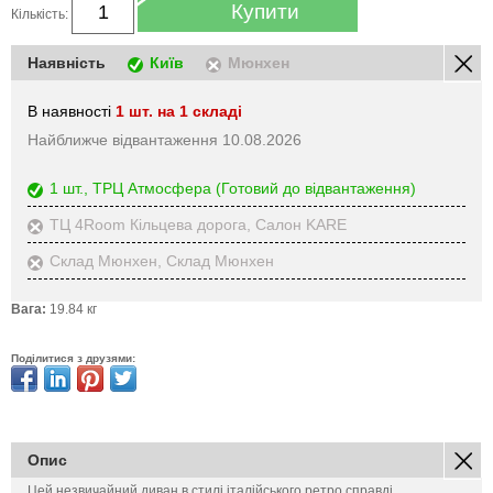
Купити
Кількість:
Наявність
Київ
Мюнхен
В наявності
1 шт. на 1 складі
Найближче відвантаження 10.08.2026
1 шт., ТРЦ Атмосфера
(Готовий до відвантаження)
ТЦ 4Room Кільцева дорога, Салон KARE
Склад Мюнхен, Склад Мюнхен
Вага:
19.84 кг
Поділитися з друзями:
Опис
Цей незвичайний диван в стилі італійського ретро справді