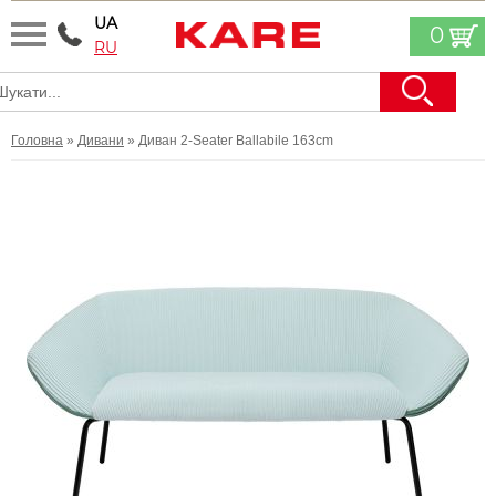
UA
0
RU
Головна
»
Дивани
» Диван 2-Seater Ballabile 163cm