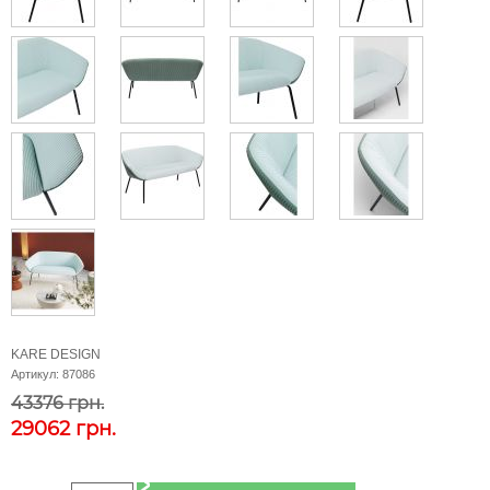
KARE DESIGN
Артикул:
87086
43376 грн.
29062
грн.