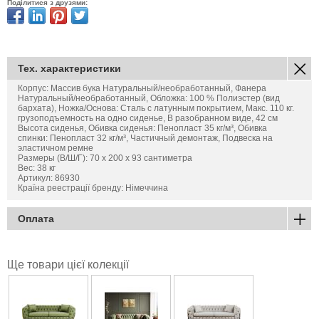
Поділитися з друзями:
Тех. характеристики
Корпус: Массив бука Натуральный/необработанный, Фанера
Натуральный/необработанный, Обложка: 100 % Полиэстер (вид
бархата), Ножка/Основа: Сталь с латунным покрытием, Макс. 110 кг.
грузоподъемность на одно сиденье, В разобранном виде, 42 см
Высота сиденья, Обивка сиденья: Пенопласт 35 кг/м³, Обивка
спинки: Пенопласт 32 кг/м³, Частичный демонтаж, Подвеска на
эластичном ремне
Размеры (В/Ш/Г): 70 х 200 х 93 сантиметра
Вес: 38 кг
Артикул: 86930
Країна реестрації бренду: Німеччина
Оплата
Ще товари цієї колекції