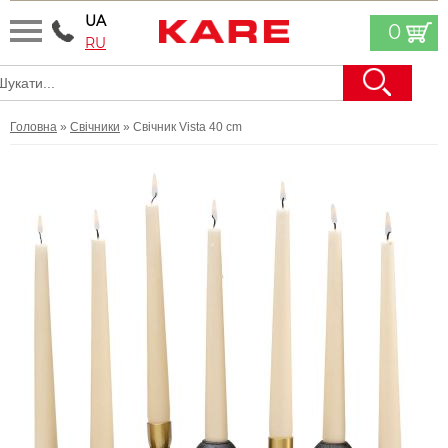
UA
0
RU
Головна
»
Свічники
» Свічник Vista 40 cm