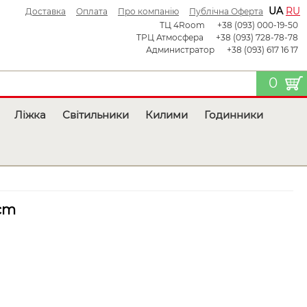
UA
RU
Доставка
Оплата
Про компанію
Публічна Оферта
ТЦ 4Room
+38 (093) 000-19-50
ТРЦ Атмосфера
+38 (093) 728-78-78
Администратор
+38 (093) 617 16 17
0
Ліжка
Світильники
Килими
Годинники
cm