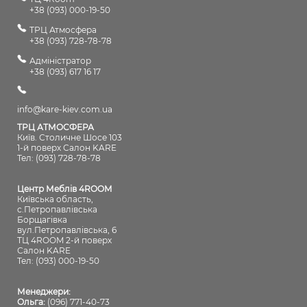
+38 (093) 000-19-50
ТРЦ Атмосфера
+38 (093) 728-78-78
Адміністратор
+38 (093) 617 16 17
info@kare-kiev.com.ua
ТРЦ АТМОСФЕРА
Київ. Столичне Шосе 103
1-й поверх Салон KARE
Тел: (093) 728-78-78
Центр Меблів 4ROOM
Київська область,
с.Петропавлівська
Борщагівка
вул.Петропавлівська, 6
ТЦ 4ROOM 2-й поверх
Салон KARE
Тел: (093) 000-19-50
Менеджери:
Ольга:
(096) 771-40-73