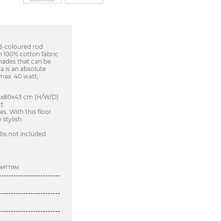
ld-coloured rod
 100% cotton fabric
shades that can be
a is an absolute
 max. 40 watt,
02x80x43 cm (H/W/D)
ct
s. With this floor
 stylish
lbs not included
риттям