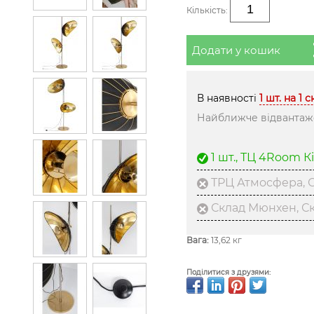
Кількість:
Додати у кошик
В наявності
1 шт. на 1 
Найближче відвантаже
1 шт., ТЦ 4Room К
ТРЦ Атмосфера, С
Склад Мюнхен, С
Вага:
13,62 кг
Поділитися з друзями: