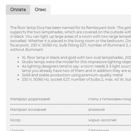
Оплата
Опис
The floor lamp Diva has been named for its flamboyant look. The go
supports the two lampshades, which are covered on the outside with
in black. You can light up large areas of a room with two large lamp
swivelled. Whether it is placed in the living room or the bedroom, Div
focal point. 230 V, 50/60 Hz, bulb fitting E27, number of illuminant 2,
without illuminant
XL floor lamp in black and gold with two oval lampshades, 2
Studio lamps were the model for this impressive lighting obje
As lighting designers tend to say: a room needs 3-5 light source
lamp you already have two of them and in addition they are so
Solid and stable production using premium-quality metal
230 V, 50/60 Hz, socket E27, number of bulbs 2, max. 40 W, bu
Матеріал додатковий
сталь з титановим пок
Матеріал основний
алюміній
Колір
чорно-золотий
Цоколь
Світильник