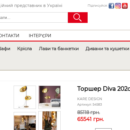
ійний представник в Україні
Підписуйся:
ОНТАКТИ
ІНТЕР'ЄРИ
афи
Крісла
Лави та банкетки
Дивани та кушетки
Торшер Diva 202
KARE DESIGN
Артикул:
54583
85118 грн.
65541
грн.