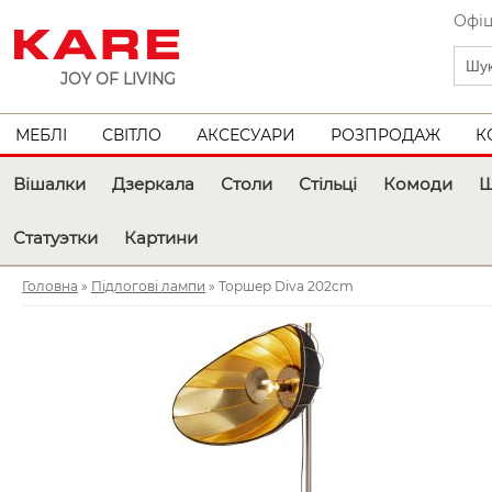
Офіц
JOY OF LIVING
МЕБЛІ
СВІТЛО
АКСЕСУАРИ
РОЗПРОДАЖ
К
Вішалки
Дзеркала
Столи
Стільці
Комоди
Ш
Статуэтки
Картини
Головна
»
Підлогові лампи
» Торшер Diva 202cm