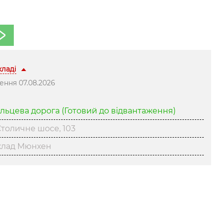
складі
ння 07.08.2026
ільцева дорога
(Готовий до відвантаження)
толичне шосе, 103
клад Мюнхен