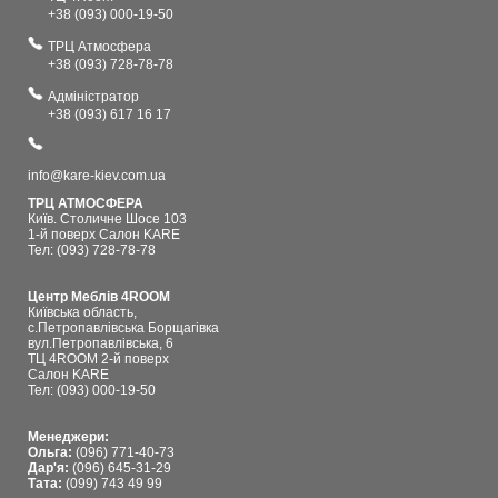
+38 (093) 000-19-50
ТРЦ Атмосфера
+38 (093) 728-78-78
Адміністратор
+38 (093) 617 16 17
info@kare-kiev.com.ua
ТРЦ АТМОСФЕРА
Київ. Столичне Шосе 103
1-й поверх Салон KARE
Тел: (093) 728-78-78
Центр Меблів 4ROOM
Київська область,
с.Петропавлівська Борщагівка
вул.Петропавлівська, 6
ТЦ 4ROOM 2-й поверх
Салон KARE
Тел: (093) 000-19-50
Менеджери:
Ольга:
(096) 771-40-73
Дар'я:
(096) 645-31-29
Тата:
(099) 743 49 99