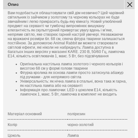
Опис
Вам подобається облаштовувати свій дім незвично? Цей чарівний
світильник із зайчиком у золотому та чорному кольорах не буде
звичайним і легко прикрасить будь-яку кімнату. Новий улюблений
предмет на серванті чи тумбочці випромінює вишукану
елегантність як скульптурний привертає увагу вдень і м’яке,
непряме світло, яке створює гарний настрій увечері. Незважаючи
на вражаючі розміри бл. 68 см, сяюча фігура тварини залишається
постійною. За допомогою Animal Rabbit ви можете створювати
світлові ефекти, які ніколи не набриднуть: Лампа доступна в
багатьох інших версіях у магазині KARE. 230 В, 50/60 Гц, лампочка
E14, кількість освітлювачів 1, макс. 5 Вт, без підсвічування
Оригінальна настільна лампа золотого і чорного кольорів і
висотою 68 см у формі голови тварини
Фігурка кролика як основа лампи просто затиснула абажур
під ручками - для непрямого світла
Універсальність: як нічна лампа в спальні, вона така ж гарна,
як настільна лампа або на серванті
Інформація про лампочки: LED з цоколем E14, кількість
лампочок 1, макс. 5 Вт, лампочка в комплект не входить
Матеріал основний
полірезин
Колір
чорно-золотий
Цоколь
Лампа