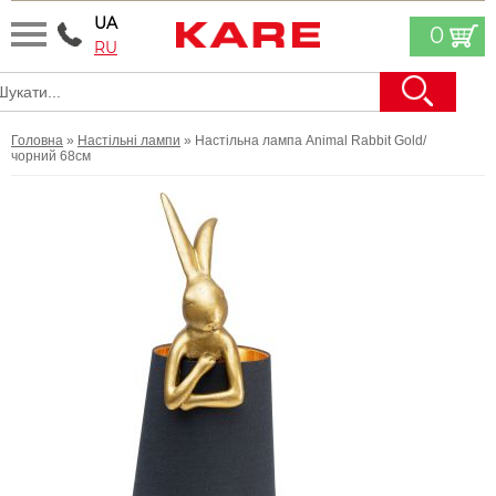
UA
0
RU
Головна
»
Настільні лампи
» Настільна лампа Animal Rabbit Gold/
чорний 68см