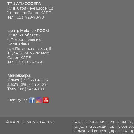
ТРЦ АТМОСФЕРА
Київ. Столичне Шосе 103
1-й поверх Салон KARE
Тел: (093) 728-78-78
Центр Меблів 4ROOM
Київська область,
с.Петропавлівська
Борщагівка
вул.Петропавлівська, 6
ТЦ 4ROOM 2-й поверх
Салон KARE
Тел: (093) 000-19-50
Менеджери:
Ольга:
(096) 771-40-73
Дар'я:
(096) 645-31-29
Тата:
(099) 743 49 99
Підписуйся:
© KARE DESIGN 2014-2023
KARE-DESIGN Київ - Унікальні і
ненудні та завжди повні сюрпризі
Гармонійні колекції, вражаючі пр