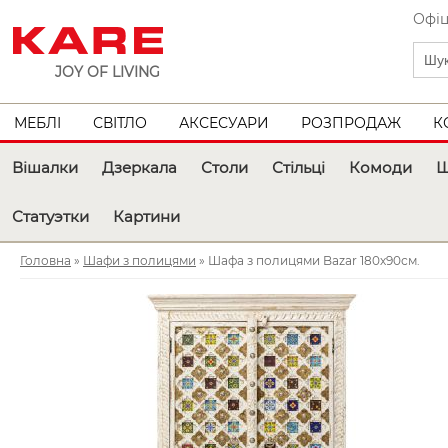
Офіц
JOY OF LIVING
МЕБЛІ
СВІТЛО
АКСЕСУАРИ
РОЗПРОДАЖ
К
Вішалки
Дзеркала
Столи
Стільці
Комоди
Ш
Статуэтки
Картини
Головна
»
Шафи з полицями
» Шафа з полицями Bazar 180х90см.