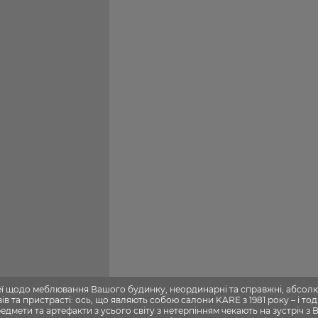
деї щодо меблювання Вашого будинку, неординарні та справжні, абсол
в та пристрасті: ось, що являють собою салони KARE з 1981 року – і тоді 
едмети та артефакти з усього світу з нетерпінням чекають на зустріч з 