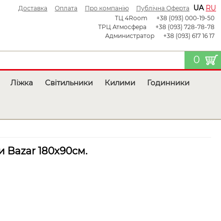
UA
RU
Доставка
Оплата
Про компанію
Публічна Оферта
ТЦ 4Room
+38 (093) 000-19-50
ТРЦ Атмосфера
+38 (093) 728-78-78
Администратор
+38 (093) 617 16 17
0
Ліжка
Світильники
Килими
Годинники
 Bazar 180х90см.