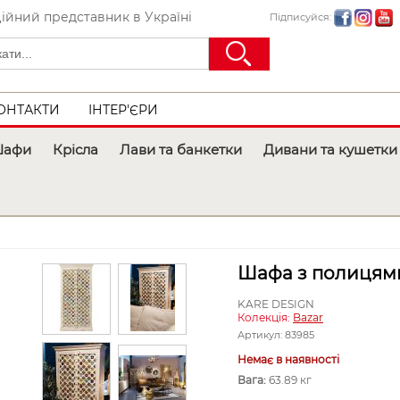
ійний представник в Україні
Підписуйся:
ОНТАКТИ
ІНТЕР'ЄРИ
афи
Крісла
Лави та банкетки
Дивани та кушетки
Шафа з полицями
KARE DESIGN
Колекція:
Bazar
Артикул:
83985
Немає в наявності
Вага:
63.89 кг