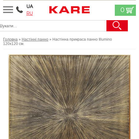
UA
0
RU
Головна
»
Настінні панно
» Настінна прикраса панно Illumino
120х120 см.