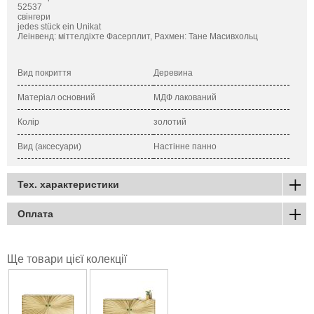
52537
свінгери
jedes stück ein Unikat
Леінвенд: міттелдіхте Фасерплит, Рахмен: Тане Масивхольц
Вид покриття
Деревина
Матеріал основний
МДФ лакований
Колір
золотий
Вид (аксесуари)
Настінне панно
Тех. характеристики
Оплата
Ще товари цієї колекції