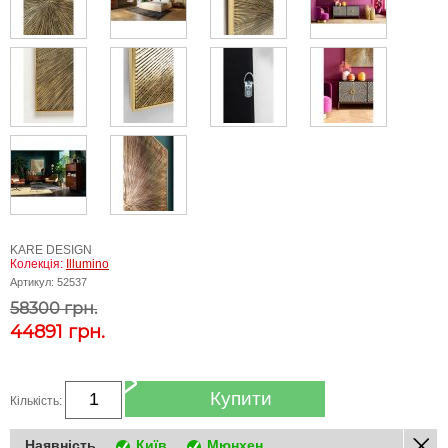
KARE DESIGN
Колекція:
Illumino
Артикул:
52537
58300 грн.
44891
грн.
Купити
Кількість:
Наявність
Київ
Мюнхен