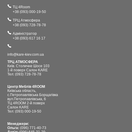
ТЦ 4Room
+38 (093) 000-19-50
ТРЦ Атмосфера
+38 (093) 728-78-78
Адміністратор
+38 (093) 617 16 17
info@kare-kiev.com.ua
ТРЦ АТМОСФЕРА
Київ. Столичне Шосе 103
1-й поверх Салон KARE
Тел: (093) 728-78-78
Центр Меблів 4ROOM
Київська область,
с.Петропавлівська Борщагівка
вул.Петропавлівська, 6
ТЦ 4ROOM 2-й поверх
Салон KARE
Тел: (093) 000-19-50
Менеджери:
Ольга:
(096) 771-40-73
Дар'я:
(096) 645-31-29