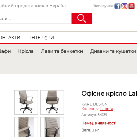
ійний представник в Україні
Підписуйся:
ОНТАКТИ
ІНТЕР'ЄРИ
афи
Крісла
Лави та банкетки
Дивани та кушетки
Офісне крісло La
KARE DESIGN
Колекція:
Labora
Артикул:
84739
Немає в наявності
Вага:
3 кг