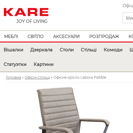
Офіц
JOY OF LIVING
МЕБЛІ
СВІТЛО
АКСЕСУАРИ
РОЗПРОДАЖ
К
Вішалки
Дзеркала
Столи
Стільці
Комоди
Ш
Статуэтки
Картини
Головна
»
Офісні стільці
» Офісне крісло Labora Pebble