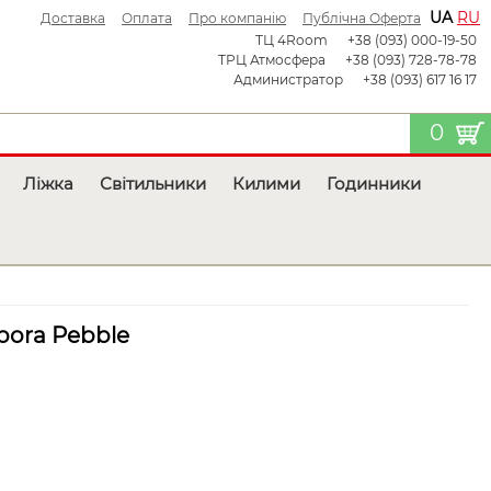
UA
RU
Доставка
Оплата
Про компанію
Публічна Оферта
ТЦ 4Room
+38 (093) 000-19-50
ТРЦ Атмосфера
+38 (093) 728-78-78
Администратор
+38 (093) 617 16 17
0
Ліжка
Світильники
Килими
Годинники
bora Pebble