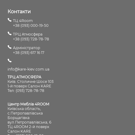
Контакти
ТЦ 4Room
+38 (093) 000-19-50
ТРЦ Атмосфера
+38 (093) 728-78-78
Адміністратор
+38 (093) 617 16 17
info@kare-kiev.com.ua
ТРЦ АТМОСФЕРА
Київ. Столичне Шосе 103
1-й поверх Салон KARE
Тел: (093) 728-78-78
Центр Меблів 4ROOM
Київська область,
с.Петропавлівська
Борщагівка
вул.Петропавлівська, 6
ТЦ 4ROOM 2-й поверх
Салон KARE