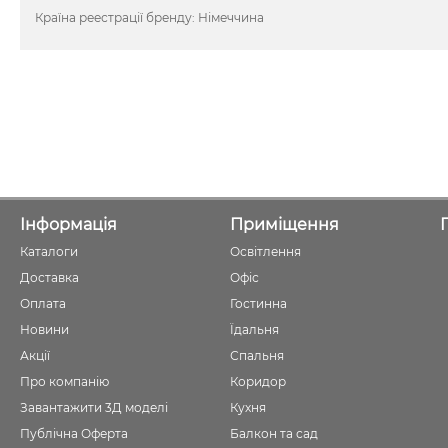
Країна реестрації бренду: Німеччина
Інформація
Приміщення
Каталоги
Освітлення
Доставка
Офіс
Оплата
Гостинна
Новини
Їдальня
Акції
Спальня
Про компанію
Коридор
Завантажити 3Д моделі
Кухня
Публічна Оферта
Балкон та сад