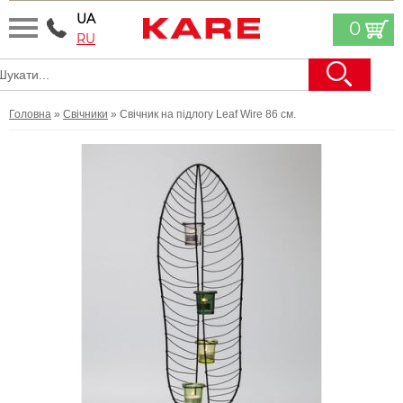
UA
0
RU
Головна
»
Свічники
» Свічник на підлогу Leaf Wire 86 см.