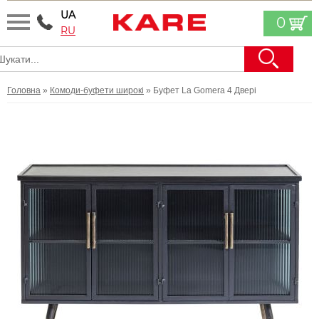
UA
0
RU
Головна
»
Комоди-буфети широкі
» Буфет La Gomera 4 Двері