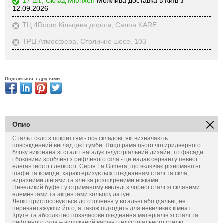
17 шт., Склад Мюнхен
Можлива доставка в Київ з
12.09.2026
ТЦ 4Room Кільцева дорога, Салон KARE
ТРЦ Атмосфера, Столичне шосе, 103
Поділитися з друзями:
Опис
Сталь і скло з покриттям - ось складові, які визначають
повсякденний вигляд цієї тумби. Якщо рама цього чотиридверного
блоку виконана зі сталі і нагадує індустріальний дизайн, то фасади
і боковини зроблені з рифленого скла - це надає серванту певної
елегантності і легкості. Серія La Gomera, що включає різноманітні
шафи та комоди, характеризується поєднанням сталі та скла,
виразними лініями та злегка розширеними ніжками.
Невеликий буфет у стриманому вигляді з чорної сталі зі скляними
елементами та акцентами кольору латуні
Легко пристосовується до оточення у вітальні або їдальні, не
перевантажуючи його, а також підходить для невеликих кімнат
Круте та абсолютно позачасове поєднання матеріалів зі сталі та
рифленого скла – вишуканий варіант індустріального стилю