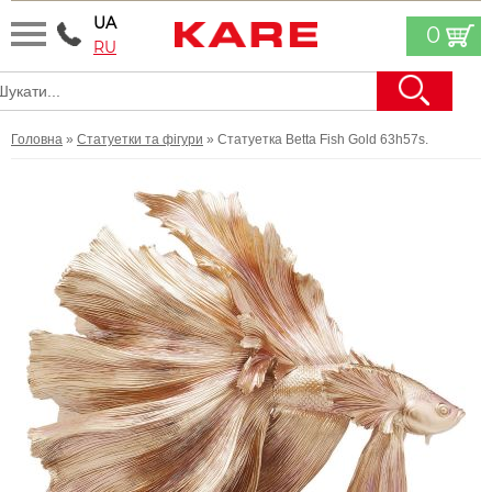
UA
0
RU
Головна
»
Статуетки та фігури
» Статуетка Betta Fish Gold 63h57s.