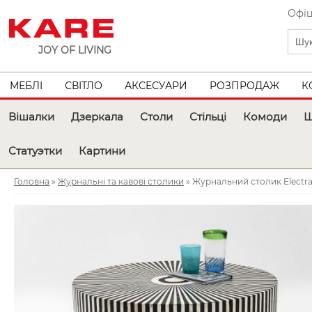
Офіц
JOY OF LIVING
МЕБЛІ
СВІТЛО
АКСЕСУАРИ
РОЗПРОДАЖ
К
Вішалки
Дзеркала
Столи
Стільці
Комоди
Ш
Статуэтки
Картини
Головна
»
Журнальні та кавові столики
» Журнальний столик Electr