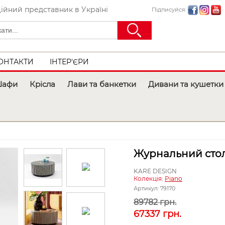
ійний представник в Україні
Підписуйся:
ОНТАКТИ
ІНТЕР'ЄРИ
афи
Крісла
Лави та банкетки
Дивани та кушетки
a
Журнальний стол
KARE DESIGN
Колекція:
Piano
Артикул:
79170
89782 грн.
67337
грн.