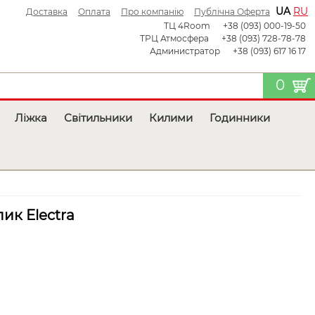
UA
RU
Доставка
Оплата
Про компанію
Публічна Оферта
ТЦ 4Room
+38 (093) 000-19-50
ТРЦ Атмосфера
+38 (093) 728-78-78
Администратор
+38 (093) 617 16 17
0
Ліжка
Світильники
Килими
Годинники
ик Electra