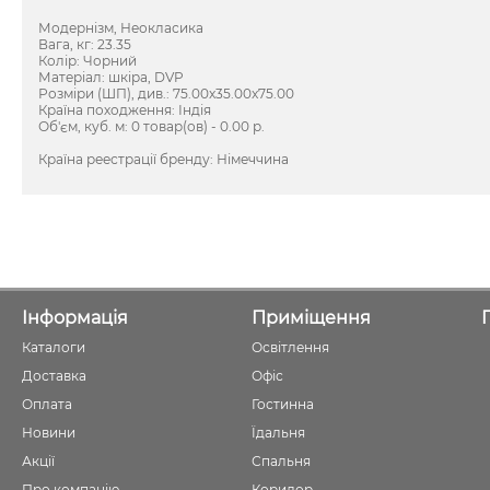
Модернізм, Неокласика
Вага, кг: 23.35
Колір: Чорний
Матеріал: шкіра, DVP
Розміри (ШП), див.: 75.00x35.00x75.00
Країна походження: Індія
Об'єм, куб. м: 0 товар(ов) - 0.00 р.
Країна реестрації бренду: Німеччина
Інформація
Приміщення
Каталоги
Освітлення
Доставка
Офіс
Оплата
Гостинна
Новини
Їдальня
Акції
Спальня
Про компанію
Коридор