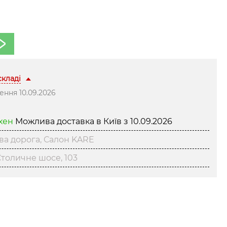
 складі
ння 10.09.2026
нхен
Можлива доставка в Київ з
10.09.2026
ва дорога, Салон KARE
толичне шосе, 103