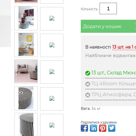
Кількість:
Додати у кошик
В наявності
13 шт. на 1
Найближче відвантаже
13 шт., Склад Мю
ТЦ 4Room Кільце
ТРЦ Атмосфера, С
Вага:
34 кг
Поділитися з друзями: