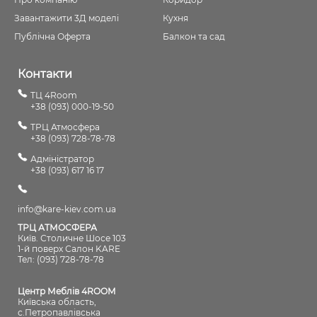
Завантажити 3Д моделі
Кухня
Публічна Оферта
Балкон та сад
Контакти
ТЦ 4Room
+38 (093) 000-19-50
ТРЦ Атмосфера
+38 (093) 728-78-78
Адміністратор
+38 (093) 617 16 17
info@kare-kiev.com.ua
ТРЦ АТМОСФЕРА
Київ. Столичне Шосе 103
1-й поверх Салон KARE
Тел: (093) 728-78-78
Центр Меблів 4ROOM
Київська область,
с.Петропавлівська