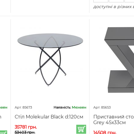
доступні в різних 
хен
Арт: 85673
Наявність:
Мюнхен
Арт: 85653
n
Стіл Molekular Black d:120см
Приставний сто
Grey 45х33см
35781 грн.
53403 грн.
14508 грн.