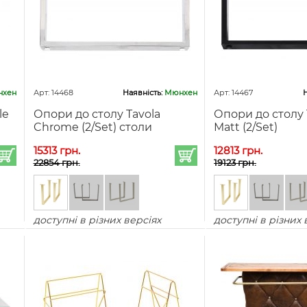
хен
Арт: 14468
Наявність:
Мюнхен
Арт: 14467
Н
le
Опори до столу Tavola
Опори до столу 
Chrome (2/Set) столи
Matt (2/Set)
15313 грн.
12813 грн.
22854 грн.
19123 грн.
доступні в різних версіях
доступні в різних 