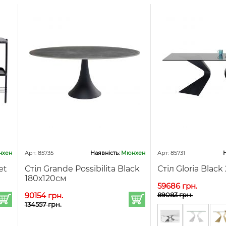
хен
Арт: 85735
Наявність:
Мюнхен
Арт: 85731
Н
et
Стіл Grande Possibilita Black
Стіл Gloria Black
180х120см
59686 грн.
90154 грн.
89083 грн.
134557 грн.