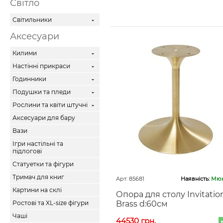
Світло
Світильники
Аксесуари
Килими
Настінні прикраси
Годинники
Подушки та пледи
Рослини та квіти штучні
Аксесуари для бару
Вази
Ігри настільні та
підлогові
Статуетки та фігури
Тримач для книг
Арт: 85681
Наявність:
Мюн
Картини на склі
Опора для столу Invitatio
Ростові та XL-size фігури
Brass d:60см
Чаші
44530 грн.