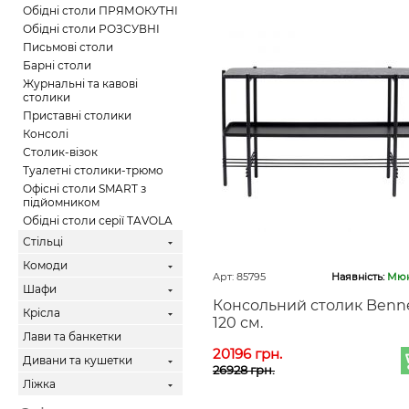
Обідні столи ПРЯМОКУТНІ
Обідні столи РОЗСУВНІ
Письмові столи
Барні столи
Журнальні та кавові
столики
Приставні столики
Консолі
Столик-візок
Туалетні столики-трюмо
Офісні столи SMART з
підйомником
Обідні столи серії TAVOLA
Стільці
Комоди
Арт: 85795
Наявність:
Мюн
Шафи
Консольний столик Benn
Крісла
120 см.
Лави та банкетки
20196 грн.
Дивани та кушетки
26928 грн.
Ліжка