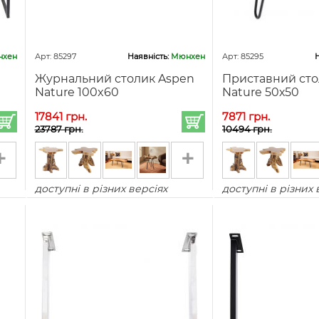
хен
Арт: 85297
Наявність:
Мюнхен
Арт: 85295
Н
Журнальний столик Aspen
Приставний сто
Nature 100x60
Nature 50х50
17841 грн.
7871 грн.
23787 грн.
10494 грн.
+
+
доступні в різних версіях
доступні в різних 