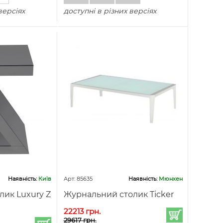
версіях
доступні в різних версіях
Наявність:
Київ
Арт: 85635
Наявність:
Мюнхен
лик Luxury Z
Журнальний столик Ticker
22213 грн.
29617 грн.