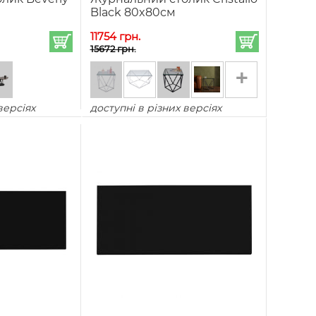
Black 80x80см
11754 грн.
15672 грн.
+
версіях
доступні в різних версіях