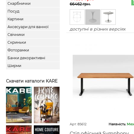
Скарбнички
66462 грн.
Посуд
Картини
Аксесуари для ванної
доступні в різних версіях
Свічники
Скриньки
Фоторамки
Банки декорактивні
Ширми
Скачати каталоги KARE
Арт: 85612
Наявність:
Мюн
Стіл офісний Symphony