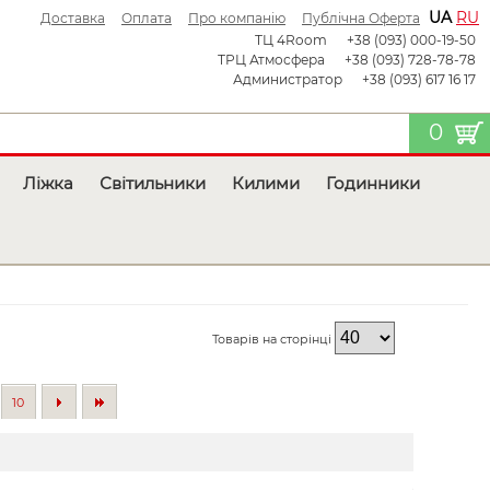
UA
RU
Доставка
Оплата
Про компанію
Публічна Оферта
ТЦ 4Room
+38 (093) 000-19-50
ТРЦ Атмосфера
+38 (093) 728-78-78
Администратор
+38 (093) 617 16 17
0
Ліжка
Світильники
Килими
Годинники
Товарів на сторінці
10