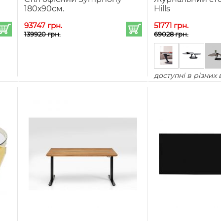
180х90см.
Hills
93747 грн.
51771 грн.
139920 грн.
69028 грн.
доступні в різних 