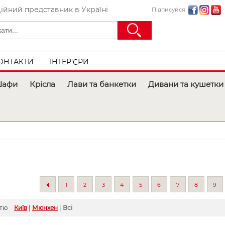
ійний представник в Україні
Підписуйся:
ОНТАКТИ
ІНТЕР'ЄРИ
афи
Крісла
Лави та банкетки
Дивани та кушетки
1
2
3
4
5
6
7
8
9
стю
Київ
|
Мюнхен
|
Всі