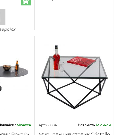
версіях
аявність:
Мюнхен
Арт: 85604
Наявність:
Мюнхен
лик Beverly
Журнальний столик Cristallo