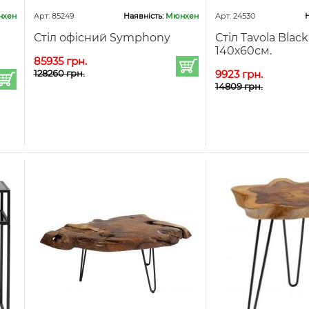
хен
Арт: 85249
Наявність:
Мюнхен
Арт: 24530
Н
Стіл офісний Symphony
Стіл Tavola Blac
140х60см.
85935 грн.
128260 грн.
9923 грн.
14809 грн.