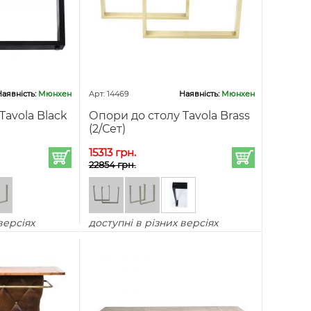
аявність:
Мюнхен
Арт: 14469
Наявність:
Мюнхен
Tavola Black
Опори до столу Tavola Brass
(2/Сет)
15313 грн.
22854 грн.
версіях
доступні в різних версіях