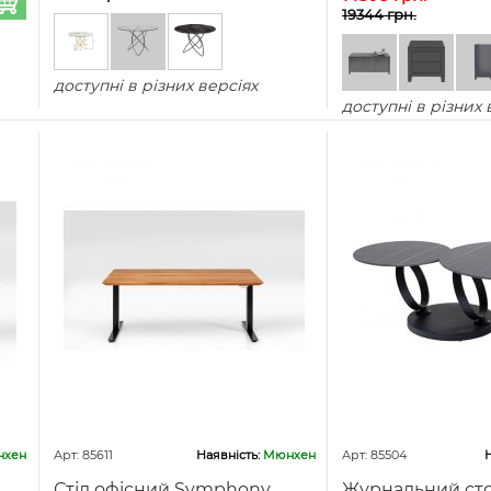
19344 грн.
доступні в різних версіях
доступні в різних 
хен
Арт: 85611
Наявність:
Мюнхен
Арт: 85504
Н
Стіл офісний Symphony
Журнальний сто