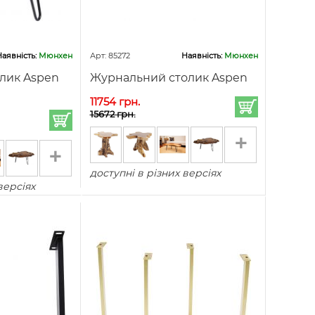
аявність:
Мюнхен
Арт: 85272
Наявність:
Мюнхен
лик Aspen
Журнальний столик Aspen
11754 грн.
15672 грн.
+
+
доступні в різних версіях
версіях