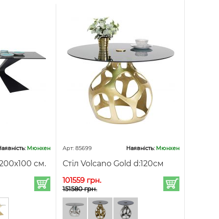
аявність:
Мюнхен
Арт: 85699
Наявність:
Мюнхен
 200х100 см.
Стіл Volcano Gold d:120см
101559 грн.
151580 грн.