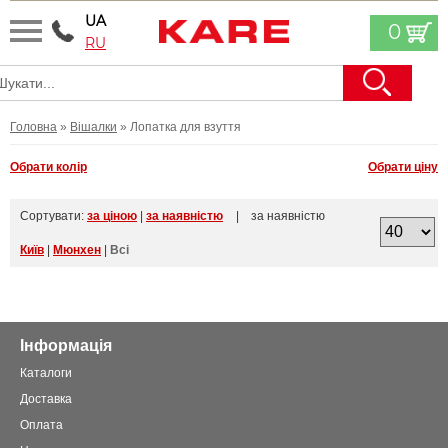
UA
0
RU
Головна
»
Вішалки
» Лопатка для взуття
Обрати колір
Обрати ціну
Сортувати:
за ціною
|
за наявністю
| за наявністю
Київ
|
Мюнхен
|
Всі
Інформація
Каталоги
Доставка
Оплата