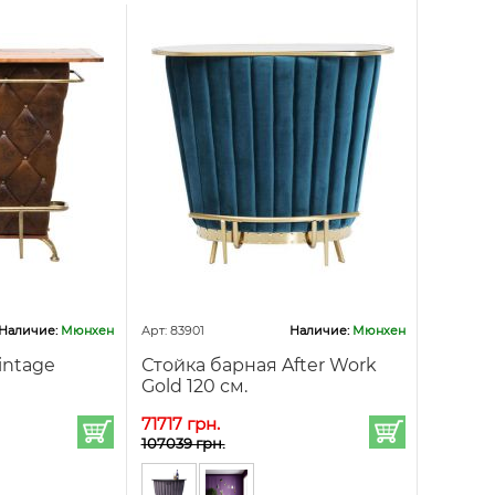
Наличие:
Мюнхен
Арт: 83901
Наличие:
Мюнхен
intage
Стойка барная After Work
Gold 120 см.
71717 грн.
107039 грн.