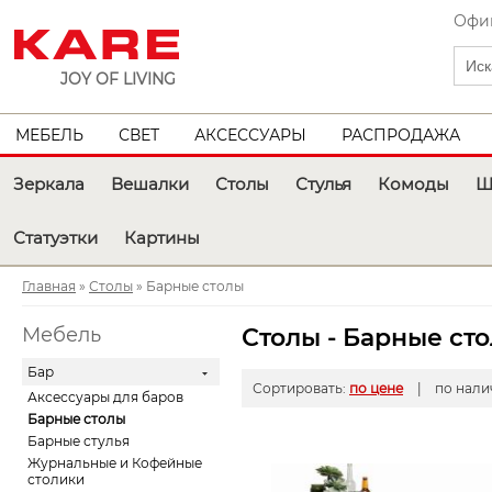
Офиц
JOY OF LIVING
МЕБЕЛЬ
СВЕТ
АКСЕССУАРЫ
РАСПРОДАЖА
Зеркала
Вешалки
Столы
Стулья
Комоды
Ш
Статуэтки
Картины
Главная
»
Столы
» Барные столы
Мебель
Столы - Барные ст
Бар
Сортировать:
по цене
| по нал
Аксессуары для баров
Барные столы
Барные стулья
Журнальные и Кофейные
столики