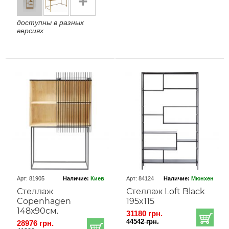
+
доступны в разных
версиях
Арт: 81905
Наличие:
Киев
Арт: 84124
Наличие:
Мюнхен
Стеллаж
Стеллаж Loft Black
Copenhagen
195x115
148х90см.
31180 грн.
44542 грн.
28976 грн.