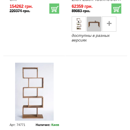
154262 грн.
62359 грн.
220374 грн.
89083 грн.
+
доступны в разных
версиях
Арт: 74771
Наличие:
Киев