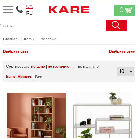
UA
0
RU
Главная
»
Шкафы
» Стеллажи
Выбрать цвет
Выбрать цену
Сортировать:
по цене
|
по наличию
| по наличию
Киев
|
Мюнхен
|
Все