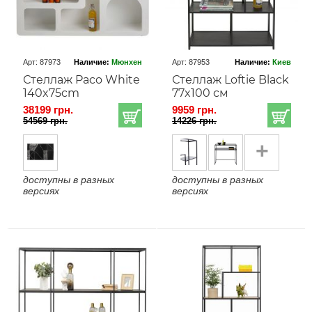
Арт: 87973
Наличие:
Мюнхен
Арт: 87953
Наличие:
Киев
Стеллаж Paco White
Стеллаж Loftie Black
140x75cm
77x100 см
38199 грн.
9959 грн.
54569 грн.
14226 грн.
+
доступны в разных
доступны в разных
версиях
версиях