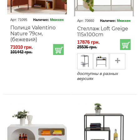
Арт: 71095
Наличие:
Мюнхен
Арт: 70660
Наличие:
Мюнхен
Полиця Valentino
Стеллаж Loft Greige
Nature 79cм,
115x100cm
(бежевий)
17876 грн.
71010 грн.
25536 грн.
101442 грн.
+
доступны в разных
версиях