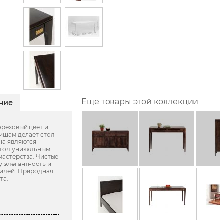
Еще товары этой коллекции
ние
реховый цвет и
ишам делает стол
на являются
тол уникальным.
мастерства. Чистые
у элегантность и
тилей. Природная
та.