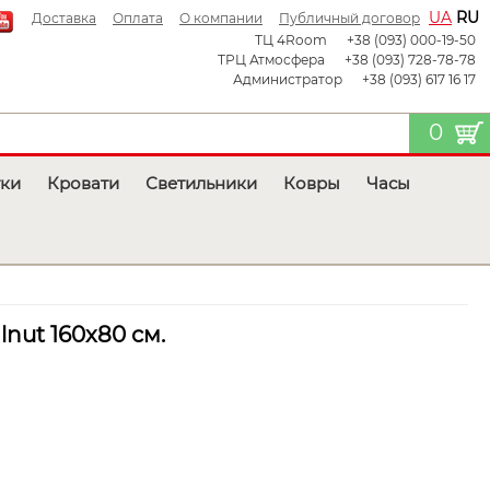
UA
RU
Доставка
Оплата
О компании
Публичный договор
ТЦ 4Room
+38 (093) 000-19-50
ТРЦ Атмосфера
+38 (093) 728-78-78
Администратор
+38 (093) 617 16 17
0
тки
Кровати
Светильники
Ковры
Часы
lnut 160x80 см.