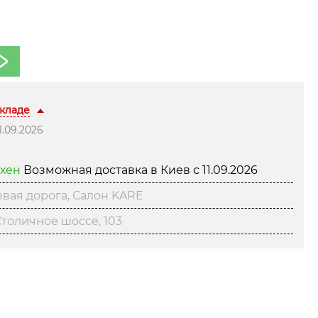
складе
.09.2026
нхен
Возможная доставка в Киев с
11.09.2026
вая дорога, Салон KARE
толичное шоссе, 103