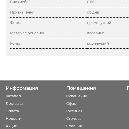
Вид (меблі)
Стіл
Призначення
обідній
Форма
прямокутний
Матеріал основний
деревина
Колір
коричневий
Информация
Помещения
Каталоги
Освещение
Доставка
Офис
Оплата
Гостиная
Новости
Столовая
Акции
Спальня