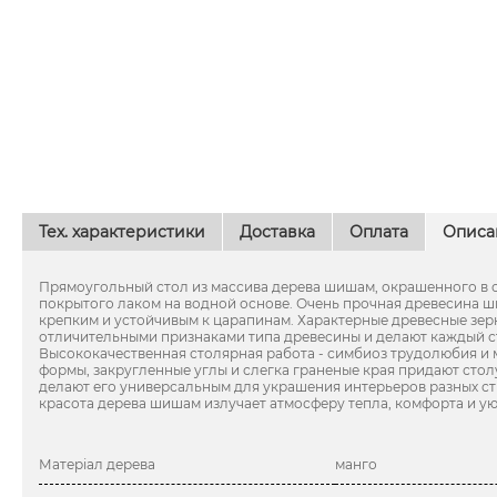
Тех. характеристики
Доставка
Оплата
Описа
Прямоугольный стол из массива дерева шишам, окрашенного в о
покрытого лаком на водной основе. Очень прочная древесина ш
крепким и устойчивым к царапинам. Характерные древесные зер
отличительными признаками типа древесины и делают каждый с
Высококачественная столярная работа - симбиоз трудолюбия и 
формы, закругленные углы и слегка граненые края придают стол
делают его универсальным для украшения интерьеров разных с
красота дерева шишам излучает атмосферу тепла, комфорта и ую
Матеріал дерева
манго