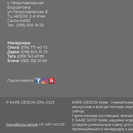
с.Петропавловская
Борщаговка
ул.Петропавлвская, 6
ТЦ 4ROOM 2-й этаж
Салон KARE
Тел:
(093) 000-19-50
Менеджеры:
Ольга:
(096) 771-40-73
Дарья:
(096) 645-31-29
Тата:
(099) 743 49 99
Елена:
(063) 392 20 60
Подписывайся:
© KARE DESIGN 2014-2023
KARE-DESIGN Киев - Уникальны
нескучные и всегда полные сюрпр
сейчас.
Гармоничные коллекции, впечат
С KARE SHOP Киев, нашими новы
Разработка сайтов
VIP ART HOUSE
создали уникальную сцену для 
промышленного интерьера и кр