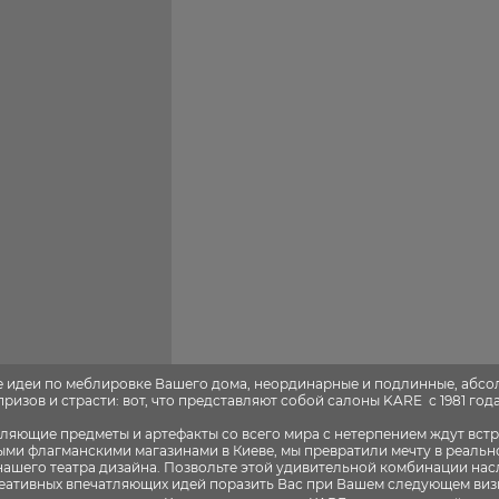
е идеи по меблировке Вашего дома, неординарные и подлинные, абс
изов и страсти: вот, что представляют собой салоны KARE с 1981 года 
ляющие предметы и артефакты со всего мира с нетерпением ждут встр
ми флагманскими магазинами в Киеве, мы превратили мечту в реальн
нашего театра дизайна. Позвольте этой удивительной комбинации на
еативных впечатляющих идей поразить Вас при Вашем следующем виз