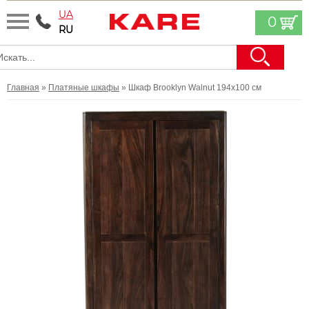
UA
0
RU
Главная
»
Платяные шкафы
» Шкаф Brooklyn Walnut 194х100 см