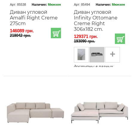
Арт: 85538
Наличие:
Мюнхен
Арт: 85494
Наличие:
Мюнхен
Диван угловой
Диван угловой
Amalfi Right Creme
Infinity Ottomane
275cm
Creme Right
306x182 cm.
146089 грн.
218042 грн.
129371 грн.
193090 грн.
+
доступны в разных
версиях