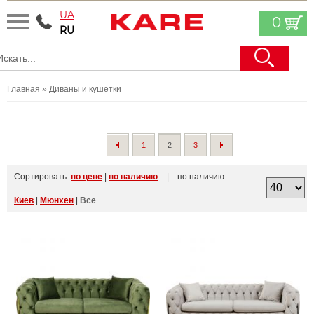
UA
0
RU
Главная
» Диваны и кушетки
1
2
3
Сортировать:
по цене
|
по наличию
| по наличию
Киев
|
Мюнхен
|
Все