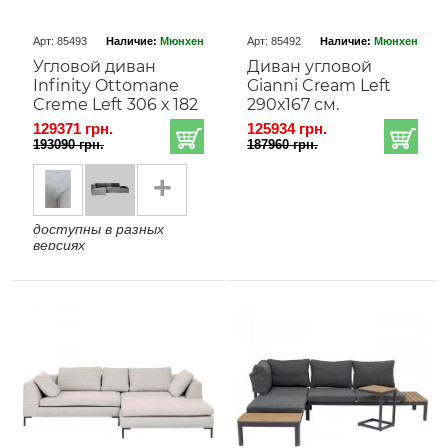
Арт: 85493
Наличие:
Мюнхен
Арт: 85492
Наличие:
Мюнхен
Угловой диван
Диван угловой
Infinity Ottomane
Gianni Cream Left
Creme Left 306 х 182
290х167 см.
129371 грн.
125934 грн.
193090 грн.
187960 грн.
+
доступны в разных
версиях