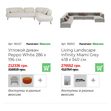
Арт: 86157
Наличие:
Мюнхен
Арт: 86053
Наличие:
Мюнхен
Угловой диван
Living Landscape
Peppo White 286 х
Infinity Miami Grey
196 см.
418 х 340 см.
212336 грн.
276552 грн.
316919 грн.
412764 грн.
+
+
доступны в разных
доступны в разных
версиях
версиях