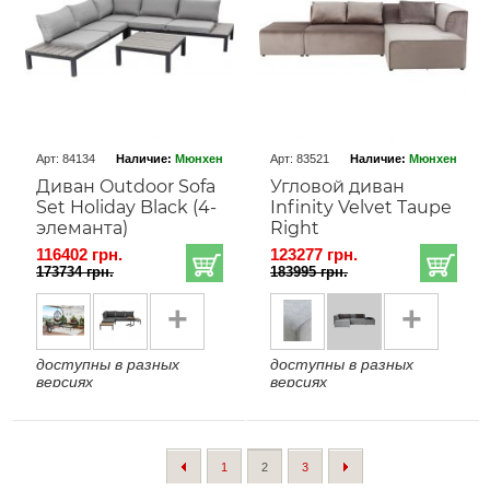
Арт: 84134
Наличие:
Мюнхен
Арт: 83521
Наличие:
Мюнхен
Диван Outdoor Sofa
Угловой диван
Set Holiday Black (4-
Infinity Velvet Taupe
элеманта)
Right
116402 грн.
123277 грн.
173734 грн.
183995 грн.
+
+
доступны в разных
доступны в разных
версиях
версиях
1
2
3