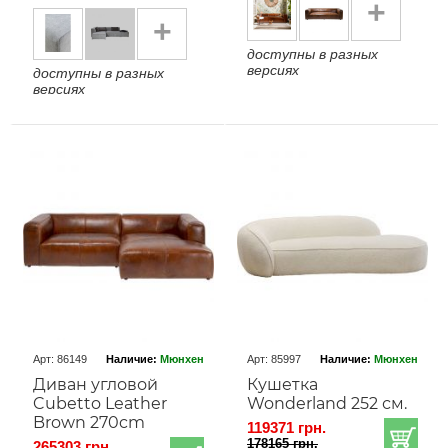
+
+
доступны в разных
версиях
доступны в разных
версиях
Арт: 86149
Наличие:
Мюнхен
Арт: 85997
Наличие:
Мюнхен
Диван угловой
Кушетка
Cubetto Leather
Wonderland 252 см.
Brown 270cm
119371 грн.
178165 грн.
265303 грн.