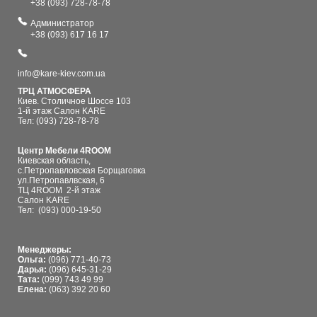
+38 (093) 728-78-78
Администратор
+38 (093) 617 16 17
info@kare-kiev.com.ua
ТРЦ АТМОСФЕРА
Киев. Столичное Шоссе 103
1-й этаж Салон KARE
Тел: (093) 728-78-78
Центр Мебели 4ROOM
Киевская область,
с.Петропавловская Борщаговка
ул.Петропавлвская, 6
ТЦ 4ROOM 2-й этаж
Салон KARE
Тел:
(093) 000-19-50
Менеджеры:
Ольга:
(096) 771-40-73
Дарья:
(096) 645-31-29
Тата:
(099) 743 49 99
Елена:
(063) 392 20 60