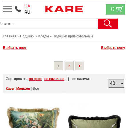
UA
0
RU
Главная
»
Подушки и пледы
» Подушки прямоугольные
Выбрать цвет
Выбрать цену
1
2
Сортировать:
по цене
|
по наличию
| по наличию
Киев
|
Мюнхен
|
Все