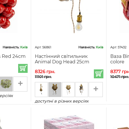
Наявність:
Київ
Арт: 56861
Наявність:
Київ
Арт: 57432
s Red 24cm
Настінний світильник
Ваза Bi
Animal Dog Head 25cm
colore
8326 грн.
8377 грн
11101 грн.
10471 грн
+
+
ерсіях
доступні в різних версіях