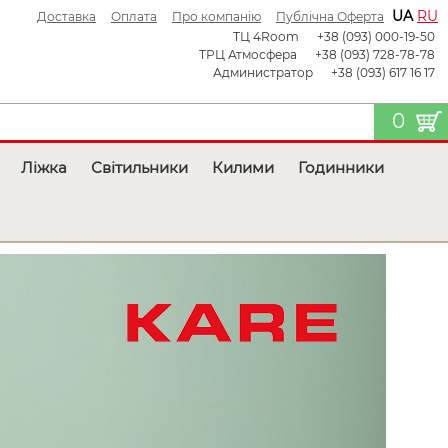
UA
RU
Доставка
Оплата
Про компанію
Публічна Оферта
ТЦ 4Room
+38 (093) 000-19-50
ТРЦ Атмосфера
+38 (093) 728-78-78
Администратор
+38 (093) 617 16 17
0
Ліжка
Світильники
Килими
Годинники