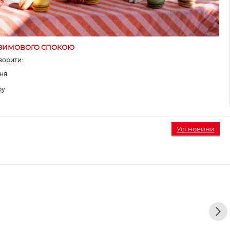
Ь ЗИМОВОГО СПОКОЮ
ворити:
ня
ру
Усі новини