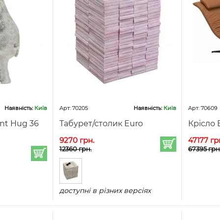
Наявність:
Київ
Арт: 70205
Наявність:
Київ
Арт: 70609
nt Hug 36
Табурет/столик Euro
Крісло 
9270 грн.
47177 гр
12360 грн.
67395 грн
доступні в різних версіях