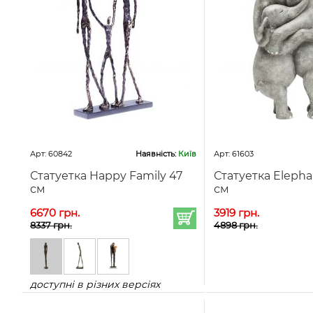
Арт: 60842
Наявність:
Київ
Арт: 61603
Статуетка Happy Family 47
Статуетка Elepha
см
см
6670 грн.
3919 грн.
8337 грн.
4898 грн.
доступні в різних версіях