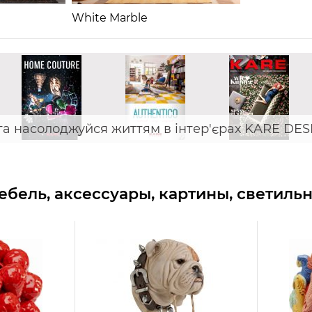
White Marble
та насолоджуйся життям в інтер'єрах KARE DES
бель, аксессуары, картины, светиль