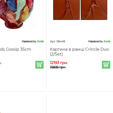
Наявність:
Київ
Арт: 58448
Наявність:
Київ
rds Gossip 35cm
Картина в рамці Crincle Duo
(2/Set)
.
12193 грн.
.
15835 грн.