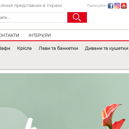
ійний представник в Україні
Підписуйся:
ОНТАКТИ
ІНТЕР'ЄРИ
афи
Крісла
Лави та банкетки
Дивани та кушетки