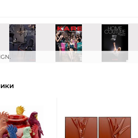
IGN.
ники