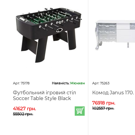
Арт: 75178
Наявність:
Мюнхен
Арт: 75263
Футбольний ігровий стіл
Комод Janus 170.
Soccer Table Style Black
76918 грн.
41627 грн.
102557 грн.
55502 грн.