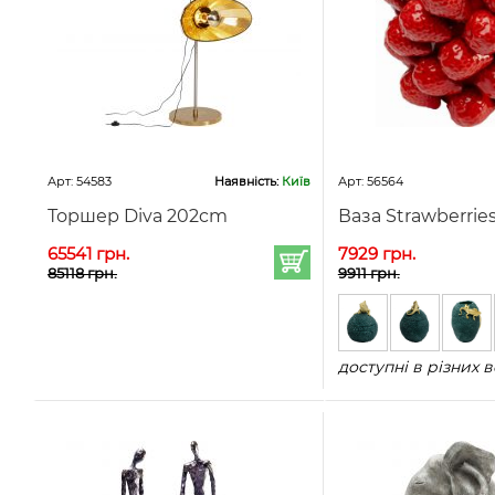
Арт: 54583
Наявність:
Київ
Арт: 56564
Торшер Diva 202cm
Ваза Strawberrie
65541 грн.
7929 грн.
85118 грн.
9911 грн.
доступні в різних в