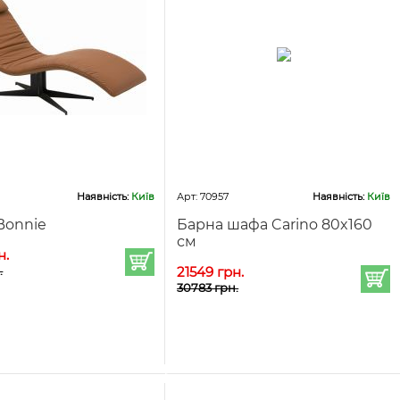
Наявність:
Київ
Арт: 70957
Наявність:
Київ
Bonnie
Барна шафа Carino 80x160
см
н.
.
21549 грн.
30783 грн.