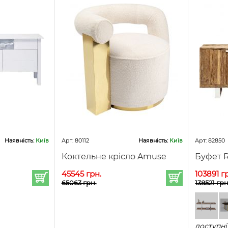
Наявність:
Київ
Арт: 80112
Наявність:
Київ
Арт: 82850
Коктельне крісло Amuse
Буфет R
45545 грн.
103891 г
65063 грн.
138521 грн
доступні