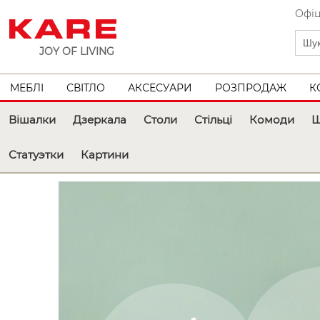
Офіц
JOY OF LIVING
МЕБЛІ
СВІТЛО
АКСЕСУАРИ
РОЗПРОДАЖ
К
Вішалки
Дзеркала
Столи
Стільці
Комоди
Ш
Статуэтки
Картини