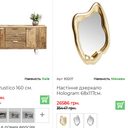
Наявність:
Київ
Арт: 83207
Наявність:
Мюнхен
ustico 160 см.
Настінне дзеркало
Hologram 68х117см.
рн.
.
26586 грн.
35447 грн.
+
 в різних версіях