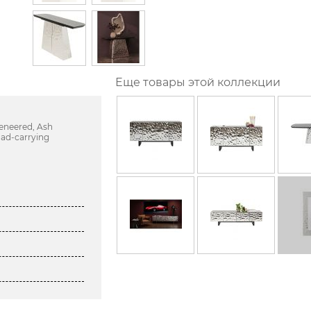
Еще товары этой коллекции
Veneered, Ash
oad-carrying