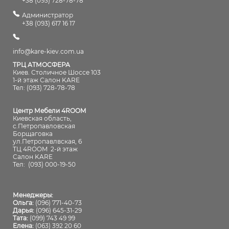
+38 (093) 728-78-78
Администратор
+38 (093) 617 16 17
info@kare-kiev.com.ua
ТРЦ АТМОСФЕРА
Киев. Столичное Шоссе 103
1-й этаж Салон KARE
Тел: (093) 728-78-78
Центр Мебели 4ROOM
Киевская область,
с.Петропавловская
Борщаговка
ул.Петропавлвская, 6
ТЦ 4ROOM 2-й этаж
Салон KARE
Тел:
(093) 000-19-50
Менеджеры:
Ольга:
(096) 771-40-73
Дарья:
(096) 645-31-29
Тата:
(099) 743 49 99
Елена:
(063) 392 20 60