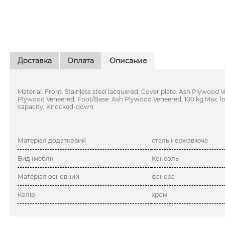
Доставка
Оплата
Описание
Material: Front: Stainless steel lacquered, Cover plate: Ash Plywood 
Plywood Veneered, Foot/Base: Ash Plywood Veneered, 100 kg Max. l
capacity, Knocked-down
Матеріал додатковий
сталь нержавіюча
Вид (меблі)
Консоль
Матеріал основний
фанера
Колір
хром