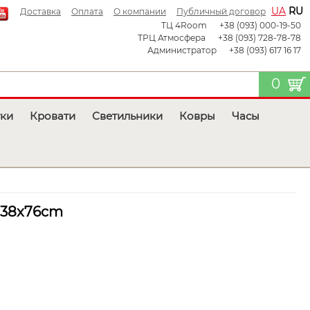
UA
RU
Доставка
Оплата
О компании
Публичный договор
ТЦ 4Room
+38 (093) 000-19-50
ТРЦ Атмосфера
+38 (093) 728-78-78
Администратор
+38 (093) 617 16 17
0
тки
Кровати
Светильники
Ковры
Часы
138x76cm