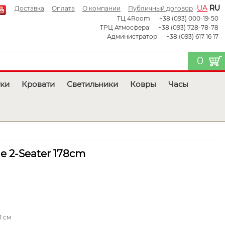
UA
RU
Доставка
Оплата
О компании
Публичный договор
ТЦ 4Room
+38 (093) 000-19-50
ТРЦ Атмосфера
+38 (093) 728-78-78
Администратор
+38 (093) 617 16 17
0
тки
Кровати
Светильники
Ковры
Часы
e 2-Seater 178cm
1 см