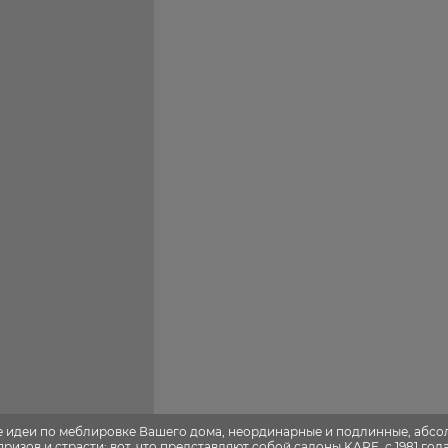
е идеи по меблировке Вашего дома, неординарные и подлинные, абс
изов и страсти: вот, что представляют собой салоны KARE с 1981 года 