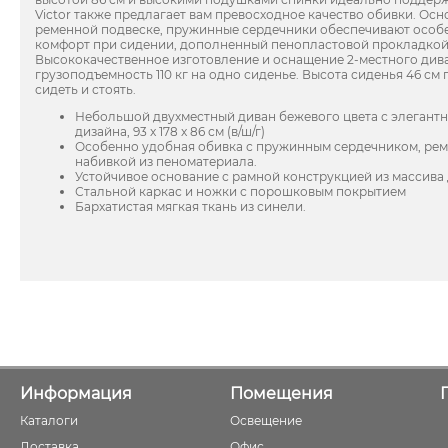
Victor также предлагает вам превосходное качество обивки. Ос
ременной подвеске, пружинные сердечники обеспечивают особ
комфорт при сидении, дополненный пенопластовой прокладкой
Высококачественное изготовление и оснащение 2-местного див
грузоподъемность 110 кг на одно сиденье. Высота сиденья 46 см
сидеть и стоять.
Небольшой двухместный диван бежевого цвета с элегант
дизайна, 93 x 178 x 86 см (в/ш/г)
Особенно удобная обивка с пружинным сердечником, рем
набивкой из пеноматериала.
Устойчивое основание с рамной конструкцией из массива 
Стальной каркас и ножки с порошковым покрытием
Бархатистая мягкая ткань из синели.
Информация
Помещения
Каталоги
Освещение
Доставка
Офис