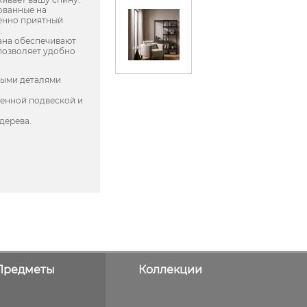
нованные на
енно приятный
.
ана обеспечивают
 позволяет удобно
ными деталями
енной подвеской и
дерева.
Предметы
Коллекции