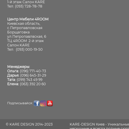
1-й этаж Салон KARE
Тел: (093) 728-78-78
Центр Мебели 4ROOM
Киевская область,
с.Петропавловская
Борщаговка
ул.Петропавлвская, 6
ТЦ 4ROOM 2-й этаж
Салон KARE
Тел:
(093) 000-19-50
Менеджеры:
Ольга:
(096) 771-40-73
Дарья:
(096) 645-31-29
Тата:
(099) 743 49 99
Елена:
(063) 392 20 60
Подписывайся:
© KARE DESIGN 2014-2023
KARE-DESIGN Киев - Уникальны
нескучные и всегда полные сюрпр