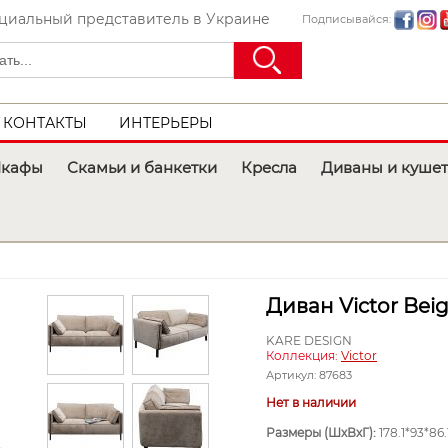
иальный представитель в Украине
Подписывайся:
КОНТАКТЫ
ИНТЕРЬЕРЫ
кафы
Скамьи и банкетки
Кресла
Диваны и куше
Диван Victor Beig
KARE DESIGN
Коллекция:
Victor
Артикул:
87683
Нет в наличии
Размеры (ШхВхГ):
178.1*93*86.