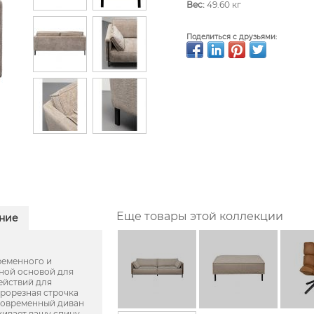
Вес:
49.60 кг
Поделиться с друзьями:
Еще товары этой коллекции
ние
ременного и
ьной основой для
ействий для
рорезная строчка
 современный диван
ивает вашу спину.