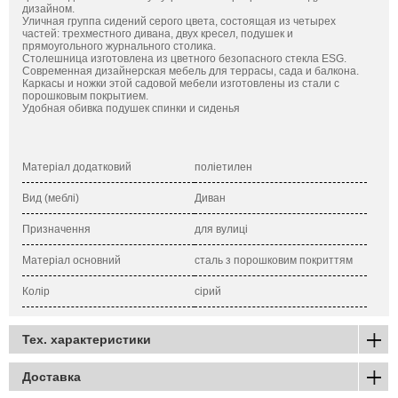
дизайном.
Уличная группа сидений серого цвета, состоящая из четырех
частей: трехместного дивана, двух кресел, подушек и
прямоугольного журнального столика.
Столешница изготовлена из цветного безопасного стекла ESG.
Современная дизайнерская мебель для террасы, сада и балкона.
Каркасы и ножки этой садовой мебели изготовлены из стали с
порошковым покрытием.
Удобная обивка подушек спинки и сиденья
Матеріал додатковий
поліетилен
Вид (меблі)
Диван
Призначення
для вулиці
Матеріал основний
сталь з порошковим покриттям
Колір
сірий
Тех. характеристики
Доставка