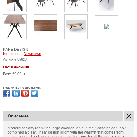
KARE DESIGN
Коллекция:
Downtown
Артикул:
85628
Нет в наличии
Вес:
59.03 кг
Поделиться с друзьями:
Описание
Modernises any room: the large wooden table in the Scandinavian look
combines a clear, linear design idiom with the warmth that comes from
walnut wood. The frame offers plenty of legroom for all the people who