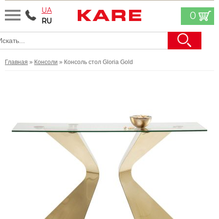
UA
0
RU
Главная
»
Консоли
» Консоль cтол Gloria Gold