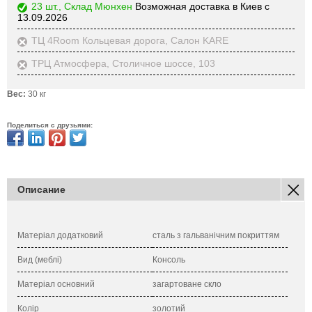
23 шт., Склад Мюнхен
Возможная доставка в Киев с
13.09.2026
ТЦ 4Room Кольцевая дорога, Салон KARE
ТРЦ Атмосфера, Столичное шоссе, 103
Вес:
30 кг
Поделиться с друзьями:
Описание
Матеріал додатковий
сталь з гальванічним покриттям
Вид (меблі)
Консоль
Матеріал основний
загартоване скло
Колір
золотий