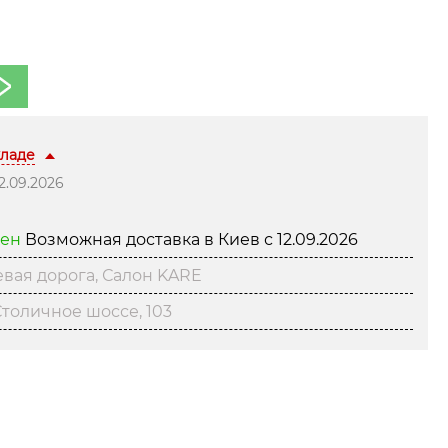
кладе
2.09.2026
хен
Возможная доставка в Киев с
12.09.2026
вая дорога, Салон KARE
толичное шоссе, 103