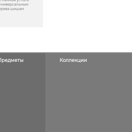
 универсальным
дерева шишам
Предметы
Коллекции