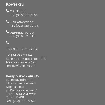
Контакты
ТЦ 4Room
+38 (093) 000-19-50
ТРЦ Атмосфера
+38 (093) 728-78-78
Администратор
+38 (093) 617 16 17
info@kare-kiev.com.ua
ТРЦ АТМОСФЕРА
Киев. Столичное Шоссе 103
1-й этаж Салон KARE
Тел: (093) 728-78-78
Центр Мебели 4ROOM
Киевская область,
с.Петропавловская
Борщаговка
ул.Петропавлвская, 6
ТЦ 4ROOM 2-й этаж
Салон KARE
Тел:
(093) 000-19-50