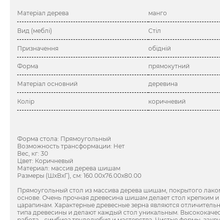
Матеріал дерева
манго
Вид (меблі)
Стіл
Призначення
обідній
Форма
прямокутний
Матеріал основний
деревина
Колір
коричневий
Форма стола: Прямоугольный
Возможность трансформации: Нет
Вес, кг: 30
Цвет: Коричневый
Материал: массив дерева шишам
Размеры (ШхВхГ), см: 160.00x76.00x80.00
Прямоугольный стол из массива дерева шишам, покрытого лако
основе. Очень прочная древесина шишам делает стол крепким и
царапинам. Характерные древесные зерна являются отличитель
типа древесины и делают каждый стол уникальным. Высококаче
работа - симбиоз трудолюбия и мастерства. Чистые формы, закр