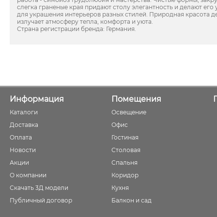
слегка граненые края придают столу элегантность и делают его
для украшения интерьеров разных стилей. Природная красота 
излучает атмосферу тепла, комфорта и уюта.
Страна регистрации бренда: Германия.
Информация
Помещения
Каталоги
Освещение
Доставка
Офис
Оплата
Гостиная
Новости
Столовая
Акции
Спальня
О компании
Коридор
Скачать 3Д модели
Кухня
Публичный договор
Балкон и сад