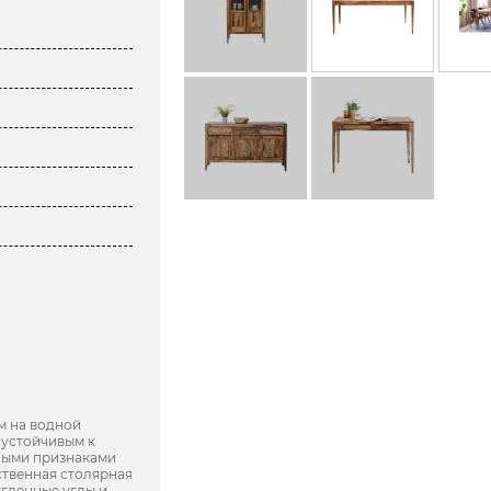
м на водной
 устойчивым к
ными признаками
ственная столярная
угленные углы и