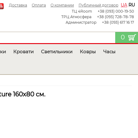
UA
RU
Доставка
Оплата
О компании
Публичный договор
ТЦ 4Room
+38 (093) 000-19-50
ТРЦ Атмосфера
+38 (093) 728-78-78
Администратор
+38 (093) 617 16 17
0
тки
Кровати
Светильники
Ковры
Часы
ure 160x80 см.